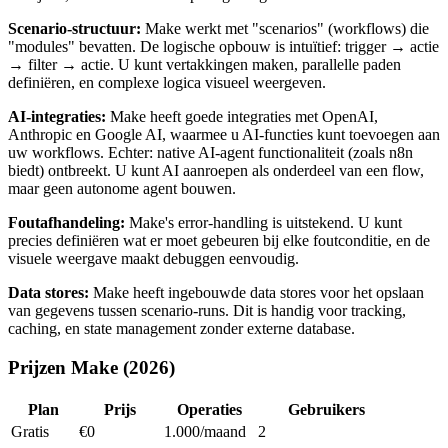
Scenario-structuur:
Make werkt met "scenarios" (workflows) die
"modules" bevatten. De logische opbouw is intuïtief: trigger → actie
→ filter → actie. U kunt vertakkingen maken, parallelle paden
definiëren, en complexe logica visueel weergeven.
AI-integraties:
Make heeft goede integraties met OpenAI,
Anthropic en Google AI, waarmee u AI-functies kunt toevoegen aan
uw workflows. Echter: native AI-agent functionaliteit (zoals n8n
biedt) ontbreekt. U kunt AI aanroepen als onderdeel van een flow,
maar geen autonome agent bouwen.
Foutafhandeling:
Make's error-handling is uitstekend. U kunt
precies definiëren wat er moet gebeuren bij elke foutconditie, en de
visuele weergave maakt debuggen eenvoudig.
Data stores:
Make heeft ingebouwde data stores voor het opslaan
van gegevens tussen scenario-runs. Dit is handig voor tracking,
caching, en state management zonder externe database.
Prijzen Make (2026)
Plan
Prijs
Operaties
Gebruikers
Gratis
€0
1.000/maand
2