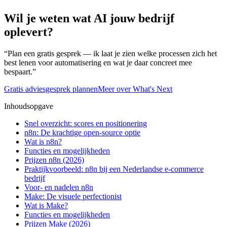
Wil je weten wat AI jouw bedrijf
oplevert?
“Plan een gratis gesprek — ik laat je zien welke processen zich het
best lenen voor automatisering en wat je daar concreet mee
bespaart.”
Gratis adviesgesprek plannen
Meer over What's Next
Inhoudsopgave
Snel overzicht: scores en positionering
n8n: De krachtige open-source optie
Wat is n8n?
Functies en mogelijkheden
Prijzen n8n (2026)
Praktijkvoorbeeld: n8n bij een Nederlandse e-commerce
bedrijf
Voor- en nadelen n8n
Make: De visuele perfectionist
Wat is Make?
Functies en mogelijkheden
Prijzen Make (2026)