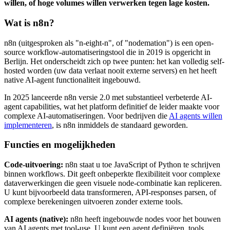
willen, of hoge volumes willen verwerken tegen lage kosten.
Wat is n8n?
n8n (uitgesproken als "n-eight-n", of "nodemation") is een open-
source workflow-automatiseringstool die in 2019 is opgericht in
Berlijn. Het onderscheidt zich op twee punten: het kan volledig self-
hosted worden (uw data verlaat nooit externe servers) en het heeft
native AI-agent functionaliteit ingebouwd.
In 2025 lanceerde n8n versie 2.0 met substantieel verbeterde AI-
agent capabilities, wat het platform definitief de leider maakte voor
complexe AI-automatiseringen. Voor bedrijven die
AI agents willen
implementeren
, is n8n inmiddels de standaard geworden.
Functies en mogelijkheden
Code-uitvoering:
n8n staat u toe JavaScript of Python te schrijven
binnen workflows. Dit geeft onbeperkte flexibiliteit voor complexe
dataverwerkingen die geen visuele node-combinatie kan repliceren.
U kunt bijvoorbeeld data transformeren, API-responses parsen, of
complexe berekeningen uitvoeren zonder externe tools.
AI agents (native):
n8n heeft ingebouwde nodes voor het bouwen
van AI agents met tool-use. U kunt een agent definiëren, tools