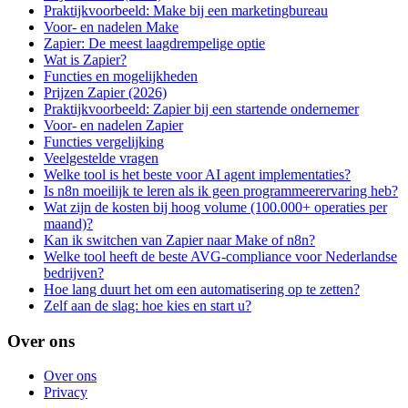
Praktijkvoorbeeld: Make bij een marketingbureau
Voor- en nadelen Make
Zapier: De meest laagdrempelige optie
Wat is Zapier?
Functies en mogelijkheden
Prijzen Zapier (2026)
Praktijkvoorbeeld: Zapier bij een startende ondernemer
Voor- en nadelen Zapier
Functies vergelijking
Veelgestelde vragen
Welke tool is het beste voor AI agent implementaties?
Is n8n moeilijk te leren als ik geen programmeerervaring heb?
Wat zijn de kosten bij hoog volume (100.000+ operaties per
maand)?
Kan ik switchen van Zapier naar Make of n8n?
Welke tool heeft de beste AVG-compliance voor Nederlandse
bedrijven?
Hoe lang duurt het om een automatisering op te zetten?
Zelf aan de slag: hoe kies en start u?
Over ons
Over ons
Privacy