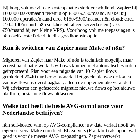
Bij hoog volume zijn de kostenplaatjes sterk verschillend. Zapier: bij
100.000 tasks/maand rekent u op €500-€750/maand. Make: bij
100.000 operaties/maand circa €150-€300/maand. n8n cloud: circa
€50-€100/maand. n8n self-hosted: alleen serverkosten (€10-
€50/maand bij een kleine VPS). Voor hoog-volume toepassingen is
n8n (self-hosted) de duidelijk goedkoopste optie.
Kan ik switchen van Zapier naar Make of n8n?
Migreren van Zapier naar Make of n8n is technisch mogelijk maar
vereist handmatig werk. Uw flows kunnen niet automatisch worden
geïmporteerd. Plan voor een migratie van 10 Zapier-flows
gemiddeld 20-40 uur herbouwwerk. Het goede nieuws: de logica
van uw flows is overdraagbaar, alleen de implementatie verandert.
Wij adviseren een gefaseerde migratie: nieuwe flows op het nieuwe
platform, bestaande flows uitfaseren.
Welke tool heeft de beste AVG-compliance voor
Nederlandse bedrijven?
n8n self-hosted wint op AVG-compliance: uw data verlaat nooit uw
eigen servers. Make.com biedt EU-servers (Frankfurt) als optie, wat
goed is voor de meeste AVG-toepassingen. Zapier verwerkt