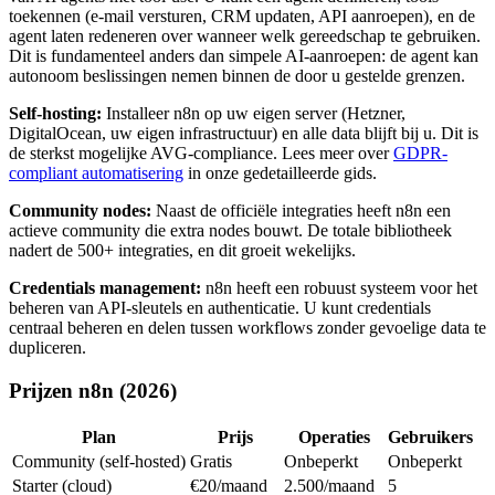
toekennen (e-mail versturen, CRM updaten, API aanroepen), en de
agent laten redeneren over wanneer welk gereedschap te gebruiken.
Dit is fundamenteel anders dan simpele AI-aanroepen: de agent kan
autonoom beslissingen nemen binnen de door u gestelde grenzen.
Self-hosting:
Installeer n8n op uw eigen server (Hetzner,
DigitalOcean, uw eigen infrastructuur) en alle data blijft bij u. Dit is
de sterkst mogelijke AVG-compliance. Lees meer over
GDPR-
compliant automatisering
in onze gedetailleerde gids.
Community nodes:
Naast de officiële integraties heeft n8n een
actieve community die extra nodes bouwt. De totale bibliotheek
nadert de 500+ integraties, en dit groeit wekelijks.
Credentials management:
n8n heeft een robuust systeem voor het
beheren van API-sleutels en authenticatie. U kunt credentials
centraal beheren en delen tussen workflows zonder gevoelige data te
dupliceren.
Prijzen n8n (2026)
Plan
Prijs
Operaties
Gebruikers
Community (self-hosted)
Gratis
Onbeperkt
Onbeperkt
Starter (cloud)
€20/maand
2.500/maand
5