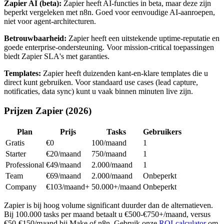
Zapier AI (beta):
Zapier heeft AI-functies in beta, maar deze zijn
beperkt vergeleken met n8n. Goed voor eenvoudige AI-aanroepen,
niet voor agent-architecturen.
Betrouwbaarheid:
Zapier heeft een uitstekende uptime-reputatie en
goede enterprise-ondersteuning. Voor mission-critical toepassingen
biedt Zapier SLA's met garanties.
Templates:
Zapier heeft duizenden kant-en-klare templates die u
direct kunt gebruiken. Voor standaard use cases (lead capture,
notificaties, data sync) kunt u vaak binnen minuten live zijn.
Prijzen Zapier (2026)
Plan
Prijs
Tasks
Gebruikers
Gratis
€0
100/maand
1
Starter
€20/maand
750/maand
1
Professional
€49/maand
2.000/maand
1
Team
€69/maand
2.000/maand
Onbeperkt
Company
€103/maand+
50.000+/maand
Onbeperkt
Zapier is bij hoog volume significant duurder dan de alternatieven.
Bij 100.000 tasks per maand betaalt u €500-€750+/maand, versus
€50-€150/maand bij Make of n8n. Gebruik onze
ROI-calculator
om