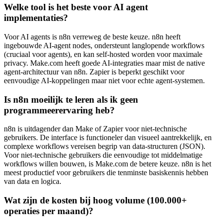
Welke tool is het beste voor AI agent
implementaties?
Voor AI agents is n8n verreweg de beste keuze. n8n heeft
ingebouwde AI-agent nodes, ondersteunt langlopende workflows
(cruciaal voor agents), en kan self-hosted worden voor maximale
privacy. Make.com heeft goede AI-integraties maar mist de native
agent-architectuur van n8n. Zapier is beperkt geschikt voor
eenvoudige AI-koppelingen maar niet voor echte agent-systemen.
Is n8n moeilijk te leren als ik geen
programmeerervaring heb?
n8n is uitdagender dan Make of Zapier voor niet-technische
gebruikers. De interface is functioneler dan visueel aantrekkelijk, en
complexe workflows vereisen begrip van data-structuren (JSON).
Voor niet-technische gebruikers die eenvoudige tot middelmatige
workflows willen bouwen, is Make.com de betere keuze. n8n is het
meest productief voor gebruikers die tenminste basiskennis hebben
van data en logica.
Wat zijn de kosten bij hoog volume (100.000+
operaties per maand)?