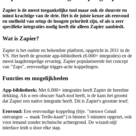
Zapier is de meest toegankelijke tool maar ook de duurste en
minst krachtige van de drie. Het is de juiste keuze als eenvoud
en snelheid van setup de hoogste prioriteit zijn, of als u zeer
specifieke integraties nodig heeft die alleen Zapier aanbiedt.
Wat is Zapier?
Zapier is het oudste en bekendste platform, opgericht in 2011 in de
VS. Het heeft de grootste app-bibliotheek (6.000+ integraties) en de
meest laagdrempelige ervaring. Zapier populariseerde het concept
van "Zaps", eenvoudige trigger-actie koppelingen.
Functies en mogelijkheden
App-bibliotheek:
Met 6.000+ integraties heeft Zapier de breedste
dekking. Als u een obscure SaaS-tool heeft, is de kans het grootst
dat Zapier een native integratie heeft. Dit is Zapier's grootste troef.
Eenvoud:
Een eenvoudige koppeling (bijv. "nieuwe Gmail
ontvangen → maak Trello-kaart") is binnen 5 minuten opgezet, ook
voor iemand zonder technische achtergrond. De wizard-stijl
interface leidt u door elke stap.