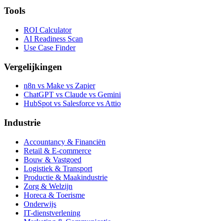
Tools
ROI Calculator
AI Readiness Scan
Use Case Finder
Vergelijkingen
n8n vs Make vs Zapier
ChatGPT vs Claude vs Gemini
HubSpot vs Salesforce vs Attio
Industrie
Accountancy & Financiën
Retail & E-commerce
Bouw & Vastgoed
Logistiek & Transport
Productie & Maakindustrie
Zorg & Welzijn
Horeca & Toerisme
Onderwijs
IT-dienstverlening