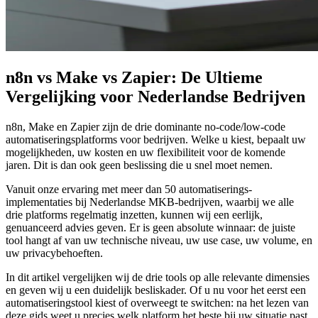
n8n vs Make vs Zapier: De Ultieme
Vergelijking voor Nederlandse Bedrijven
n8n, Make en Zapier zijn de drie dominante no-code/low-code
automatiseringsplatforms voor bedrijven. Welke u kiest, bepaalt uw
mogelijkheden, uw kosten en uw flexibiliteit voor de komende
jaren. Dit is dan ook geen beslissing die u snel moet nemen.
Vanuit onze ervaring met meer dan 50 automatiserings-
implementaties bij Nederlandse MKB-bedrijven, waarbij we alle
drie platforms regelmatig inzetten, kunnen wij een eerlijk,
genuanceerd advies geven. Er is geen absolute winnaar: de juiste
tool hangt af van uw technische niveau, uw use case, uw volume, en
uw privacybehoeften.
In dit artikel vergelijken wij de drie tools op alle relevante dimensies
en geven wij u een duidelijk besliskader. Of u nu voor het eerst een
automatiseringstool kiest of overweegt te switchen: na het lezen van
deze gids weet u precies welk platform het beste bij uw situatie past.