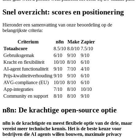
Snel overzicht: scores en positionering
Hieronder een samenvatting van onze beoordeling op de
belangrijkste criteria:
Criterium
n8n
Make
Zapier
Totaalscore
8.5/10
8.0/10
7.5/10
Gebruiksgemak
6/10
9/10
9/10
Kracht en flexibiliteit
10/10
8/10
6/10
AI-agent functionaliteit
9/10
7/10
4/10
Prijs-kwaliteitverhouding
9/10
9/10
6/10
AVG-compliance (EU)
10/10
8/10
6/10
App-integraties
7/10
8/10
10/10
Community en support
8/10
8/10
9/10
n8n: De krachtige open-source optie
n8n is de krachtigste en meest flexibele optie van de drie, maar
vereist meer technische kennis. Het is de beste keuze voor
bedrijven die AI agents willen bouwen, maximale privacy