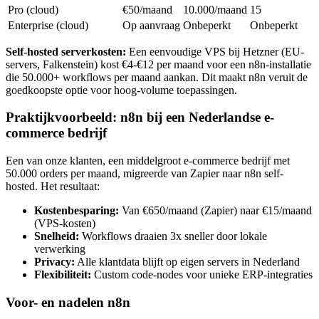
Pro (cloud)
€50/maand
10.000/maand
15
Enterprise (cloud)
Op aanvraag
Onbeperkt
Onbeperkt
Self-hosted serverkosten:
Een eenvoudige VPS bij Hetzner (EU-
servers, Falkenstein) kost €4-€12 per maand voor een n8n-installatie
die 50.000+ workflows per maand aankan. Dit maakt n8n veruit de
goedkoopste optie voor hoog-volume toepassingen.
Praktijkvoorbeeld: n8n bij een Nederlandse e-
commerce bedrijf
Een van onze klanten, een middelgroot e-commerce bedrijf met
50.000 orders per maand, migreerde van Zapier naar n8n self-
hosted. Het resultaat:
Kostenbesparing:
Van €650/maand (Zapier) naar €15/maand
(VPS-kosten)
Snelheid:
Workflows draaien 3x sneller door lokale
verwerking
Privacy:
Alle klantdata blijft op eigen servers in Nederland
Flexibiliteit:
Custom code-nodes voor unieke ERP-integraties
Voor- en nadelen n8n