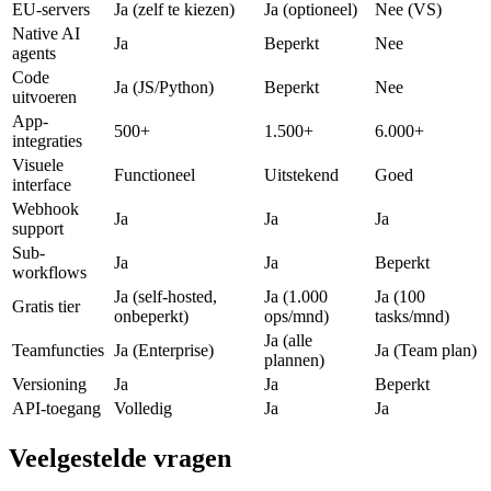
EU-servers
Ja (zelf te kiezen)
Ja (optioneel)
Nee (VS)
Native AI
Ja
Beperkt
Nee
agents
Code
Ja (JS/Python)
Beperkt
Nee
uitvoeren
App-
500+
1.500+
6.000+
integraties
Visuele
Functioneel
Uitstekend
Goed
interface
Webhook
Ja
Ja
Ja
support
Sub-
Ja
Ja
Beperkt
workflows
Ja (self-hosted,
Ja (1.000
Ja (100
Gratis tier
onbeperkt)
ops/mnd)
tasks/mnd)
Ja (alle
Teamfuncties
Ja (Enterprise)
Ja (Team plan)
plannen)
Versioning
Ja
Ja
Beperkt
API-toegang
Volledig
Ja
Ja
Veelgestelde vragen