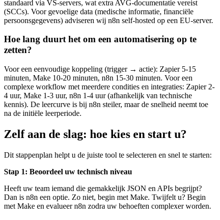
standaard via VS-servers, wat extra AVG-documentatie vereist
(SCCs). Voor gevoelige data (medische informatie, financiële
persoonsgegevens) adviseren wij n8n self-hosted op een EU-server.
Hoe lang duurt het om een automatisering op te
zetten?
Voor een eenvoudige koppeling (trigger → actie): Zapier 5-15
minuten, Make 10-20 minuten, n8n 15-30 minuten. Voor een
complexe workflow met meerdere condities en integraties: Zapier 2-
4 uur, Make 1-3 uur, n8n 1-4 uur (afhankelijk van technische
kennis). De leercurve is bij n8n steiler, maar de snelheid neemt toe
na de initiële leerperiode.
Zelf aan de slag: hoe kies en start u?
Dit stappenplan helpt u de juiste tool te selecteren en snel te starten:
Stap 1: Beoordeel uw technisch niveau
Heeft uw team iemand die gemakkelijk JSON en APIs begrijpt?
Dan is n8n een optie. Zo niet, begin met Make. Twijfelt u? Begin
met Make en evalueer n8n zodra uw behoeften complexer worden.