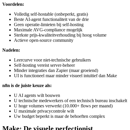
Voordelen:
Volledig self-hostable (onbeperkt, gratis)
Beste AI-agent functionaliteit van de drie
Geen operatie-limieten bij self-hosting
Maximale AVG-compliance mogelijk
Sterkste prijs-kwaliteitverhouding bij hoog volume
Actieve open-source community
Nadelen:
Leercurve voor niet-technische gebruikers
Self-hosting vereist server-beheer
Minder integraties dan Zapier (maar groeiend)
UI is functioneel maar minder visueel intuïtief dan Make
n8n is de juiste keuze als:
U AI agents wilt bouwen
U technische medewerkers of een technisch bureau inschakelt
U hoge volumes verwerkt (10.000+ flows per maand)
U maximale privacycontrole wilt
Uw budget beperkt is maar de behoeften complex
Make: De visuele perfectionist