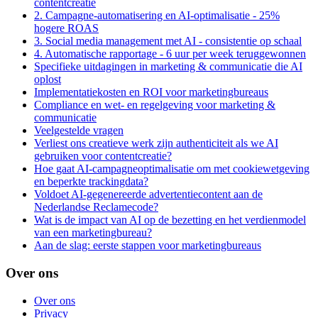
contentcreatie
2. Campagne-automatisering en AI-optimalisatie - 25%
hogere ROAS
3. Social media management met AI - consistentie op schaal
4. Automatische rapportage - 6 uur per week teruggewonnen
Specifieke uitdagingen in marketing & communicatie die AI
oplost
Implementatiekosten en ROI voor marketingbureaus
Compliance en wet- en regelgeving voor marketing &
communicatie
Veelgestelde vragen
Verliest ons creatieve werk zijn authenticiteit als we AI
gebruiken voor contentcreatie?
Hoe gaat AI-campagneoptimalisatie om met cookiewetgeving
en beperkte trackingdata?
Voldoet AI-gegenereerde advertentiecontent aan de
Nederlandse Reclamecode?
Wat is de impact van AI op de bezetting en het verdienmodel
van een marketingbureau?
Aan de slag: eerste stappen voor marketingbureaus
Over ons
Over ons
Privacy