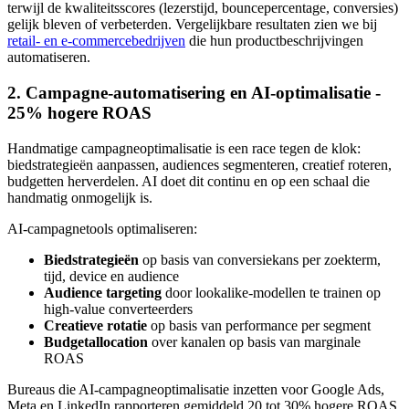
terwijl de kwaliteitsscores (lezerstijd, bouncepercentage, conversies)
gelijk bleven of verbeterden. Vergelijkbare resultaten zien we bij
retail- en e-commercebedrijven
die hun productbeschrijvingen
automatiseren.
2. Campagne-automatisering en AI-optimalisatie -
25% hogere ROAS
Handmatige campagneoptimalisatie is een race tegen de klok:
biedstrategieën aanpassen, audiences segmenteren, creatief roteren,
budgetten herverdelen. AI doet dit continu en op een schaal die
handmatig onmogelijk is.
AI-campagnetools optimaliseren:
Biedstrategieën
op basis van conversiekans per zoekterm,
tijd, device en audience
Audience targeting
door lookalike-modellen te trainen op
high-value converteerders
Creatieve rotatie
op basis van performance per segment
Budgetallocation
over kanalen op basis van marginale
ROAS
Bureaus die AI-campagneoptimalisatie inzetten voor Google Ads,
Meta en LinkedIn rapporteren gemiddeld 20 tot 30% hogere ROAS