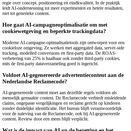
regie over concept, positionering en eindkwaliteit. In de praktijk
leidt AI-ondersteuning tot meer experimenten en betere resultaten,
niet tot generieke content.
Hoe gaat AI-campagneoptimalisatie om met
cookiewetgeving en beperkte trackingdata?
Moderne AI-campagne-optimalisatietools zijn ontworpen voor een
cookieloze omgeving. Ze werken met aggregated data, server-side
tracking, modelled conversions en first-party data. De ROAS-
verbetering van 25% is haalbaar ook zonder third-party cookies,
mits de first-party dataverzameling goed is ingericht.
Voldoet AI-gegenereerde advertentiecontent aan de
Nederlandse Reclamecode?
AI-gegenereerde content moet aan dezelfde regels voldoen als
menselijk gemaakte content. De Reclamecode verbiedt misleidende
claims, ongepaste vergelijkingen en reclame gericht op kinderen
zonder duidelijke identificatie. Het bureau blijft verantwoordelijk
voor de naleving van de Reclamecode, ook bij AI-gegenereerde
content. Review door een mens blijft verplicht.
Wat is de impact van AI op de bezetting en het