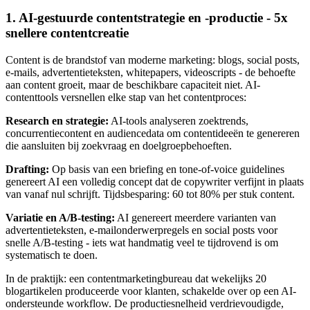
1. AI-gestuurde contentstrategie en -productie - 5x
snellere contentcreatie
Content is de brandstof van moderne marketing: blogs, social posts,
e-mails, advertentieteksten, whitepapers, videoscripts - de behoefte
aan content groeit, maar de beschikbare capaciteit niet. AI-
contenttools versnellen elke stap van het contentproces:
Research en strategie:
AI-tools analyseren zoektrends,
concurrentiecontent en audiencedata om contentideeën te genereren
die aansluiten bij zoekvraag en doelgroepbehoeften.
Drafting:
Op basis van een briefing en tone-of-voice guidelines
genereert AI een volledig concept dat de copywriter verfijnt in plaats
van vanaf nul schrijft. Tijdsbesparing: 60 tot 80% per stuk content.
Variatie en A/B-testing:
AI genereert meerdere varianten van
advertentieteksten, e-mailonderwerpregels en social posts voor
snelle A/B-testing - iets wat handmatig veel te tijdrovend is om
systematisch te doen.
In de praktijk: een contentmarketingbureau dat wekelijks 20
blogartikelen produceerde voor klanten, schakelde over op een AI-
ondersteunde workflow. De productiesnelheid verdrievoudigde,