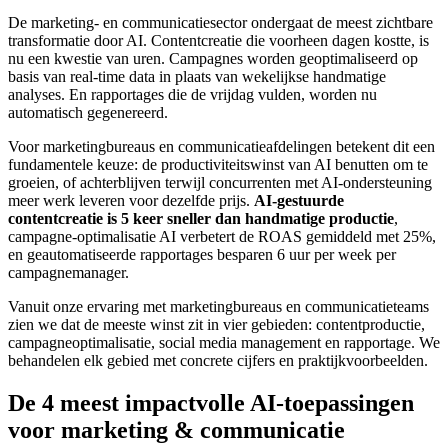
De marketing- en communicatiesector ondergaat de meest zichtbare
transformatie door AI. Contentcreatie die voorheen dagen kostte, is
nu een kwestie van uren. Campagnes worden geoptimaliseerd op
basis van real-time data in plaats van wekelijkse handmatige
analyses. En rapportages die de vrijdag vulden, worden nu
automatisch gegenereerd.
Voor marketingbureaus en communicatieafdelingen betekent dit een
fundamentele keuze: de productiviteitswinst van AI benutten om te
groeien, of achterblijven terwijl concurrenten met AI-ondersteuning
meer werk leveren voor dezelfde prijs.
AI-gestuurde
contentcreatie is 5 keer sneller dan handmatige productie
,
campagne-optimalisatie AI verbetert de ROAS gemiddeld met 25%,
en geautomatiseerde rapportages besparen 6 uur per week per
campagnemanager.
Vanuit onze ervaring met marketingbureaus en communicatieteams
zien we dat de meeste winst zit in vier gebieden: contentproductie,
campagneoptimalisatie, social media management en rapportage. We
behandelen elk gebied met concrete cijfers en praktijkvoorbeelden.
De 4 meest impactvolle AI-toepassingen
voor marketing & communicatie