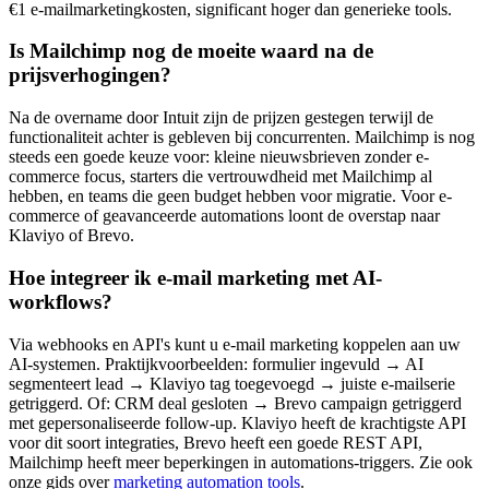
€1 e-mailmarketingkosten, significant hoger dan generieke tools.
Is Mailchimp nog de moeite waard na de
prijsverhogingen?
Na de overname door Intuit zijn de prijzen gestegen terwijl de
functionaliteit achter is gebleven bij concurrenten. Mailchimp is nog
steeds een goede keuze voor: kleine nieuwsbrieven zonder e-
commerce focus, starters die vertrouwdheid met Mailchimp al
hebben, en teams die geen budget hebben voor migratie. Voor e-
commerce of geavanceerde automations loont de overstap naar
Klaviyo of Brevo.
Hoe integreer ik e-mail marketing met AI-
workflows?
Via webhooks en API's kunt u e-mail marketing koppelen aan uw
AI-systemen. Praktijkvoorbeelden: formulier ingevuld → AI
segmenteert lead → Klaviyo tag toegevoegd → juiste e-mailserie
getriggerd. Of: CRM deal gesloten → Brevo campaign getriggerd
met gepersonaliseerde follow-up. Klaviyo heeft de krachtigste API
voor dit soort integraties, Brevo heeft een goede REST API,
Mailchimp heeft meer beperkingen in automations-triggers. Zie ook
onze gids over
marketing automation tools
.