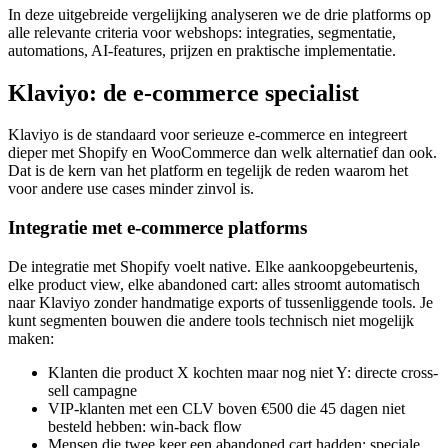
In deze uitgebreide vergelijking analyseren we de drie platforms op
alle relevante criteria voor webshops: integraties, segmentatie,
automations, AI-features, prijzen en praktische implementatie.
Klaviyo: de e-commerce specialist
Klaviyo is de standaard voor serieuze e-commerce en integreert
dieper met Shopify en WooCommerce dan welk alternatief dan ook.
Dat is de kern van het platform en tegelijk de reden waarom het
voor andere use cases minder zinvol is.
Integratie met e-commerce platforms
De integratie met Shopify voelt native. Elke aankoopgebeurtenis,
elke product view, elke abandoned cart: alles stroomt automatisch
naar Klaviyo zonder handmatige exports of tussenliggende tools. Je
kunt segmenten bouwen die andere tools technisch niet mogelijk
maken:
Klanten die product X kochten maar nog niet Y: directe cross-
sell campagne
VIP-klanten met een CLV boven €500 die 45 dagen niet
besteld hebben: win-back flow
Mensen die twee keer een abandoned cart hadden: speciale