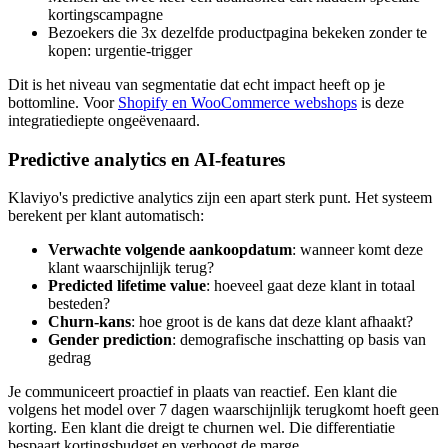
kortingscampagne
Bezoekers die 3x dezelfde productpagina bekeken zonder te
kopen: urgentie-trigger
Dit is het niveau van segmentatie dat echt impact heeft op je
bottomline. Voor
Shopify en WooCommerce webshops
is deze
integratiediepte ongeëvenaard.
Predictive analytics en AI-features
Klaviyo's predictive analytics zijn een apart sterk punt. Het systeem
berekent per klant automatisch:
Verwachte volgende aankoopdatum
: wanneer komt deze
klant waarschijnlijk terug?
Predicted lifetime value
: hoeveel gaat deze klant in totaal
besteden?
Churn-kans
: hoe groot is de kans dat deze klant afhaakt?
Gender prediction
: demografische inschatting op basis van
gedrag
Je communiceert proactief in plaats van reactief. Een klant die
volgens het model over 7 dagen waarschijnlijk terugkomt hoeft geen
korting. Een klant die dreigt te churnen wel. Die differentiatie
bespaart kortingsbudget en verhoogt de marge.