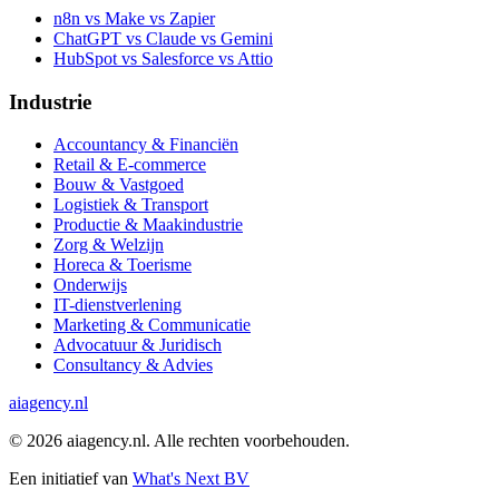
n8n vs Make vs Zapier
ChatGPT vs Claude vs Gemini
HubSpot vs Salesforce vs Attio
Industrie
Accountancy & Financiën
Retail & E-commerce
Bouw & Vastgoed
Logistiek & Transport
Productie & Maakindustrie
Zorg & Welzijn
Horeca & Toerisme
Onderwijs
IT-dienstverlening
Marketing & Communicatie
Advocatuur & Juridisch
Consultancy & Advies
ai
agency.nl
©
2026
aiagency.nl. Alle rechten voorbehouden.
Een initiatief van
What's Next BV