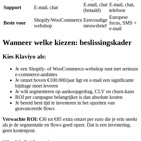
E-mail, chat
E-mail, chat,
Support
E-mail, chat
(betaald)
telefoon
Europese
Shopify/WooCommerce
Eenvoudige
Beste voor
focus, SMS +
webshop
nieuwsbrief
e-mail
Wanneer welke kiezen: beslissingskader
Kies Klaviyo als:
Je een Shopify- of WooCommerce-webshop runt met serieuze
e-commerce-ambities
Je omzet boven €100.000/jaar ligt en e-mail een significante
bijdrage moet leveren
Je wilt segmenteren op aankoopgedrag, CLV en churn-kans
ROI per campagne belangrijker is dan absolute kosten
Je bereid bent tijd te investeren in het opzetten van
geavanceerde flows
Verwachte ROI:
€36 tot €85 extra omzet per euro die je erin steekt
als je de segmentatie en flows goed opzet. Dat is een investering,
geen kostenpost.