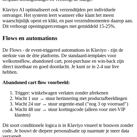
Klaviyo AI optimaliseert ook verzendtijden per individuele
ontvanger. Het systeem leert wanneer elke klant het meest
waarschijnlijk opent en klikt, en past verzendmomenten daarop aan.
Dit verhoogt openingspercentages met gemiddeld 15-25%.
Flows en automations
De Flows - de event-triggered automations in Klaviyo - zijn de
sterkste van de drie platforms. De standaard-templates voor
welkomstflow, abandoned cart, post-purchase en win-back zijn
direct inzetbaar en goed doordacht. Je kunt ze in 2-4 uur live
hebben.
Abandoned cart flow voorbeeld:
Trigger: winkelwagen verlaten zonder afrekenen
Wacht 1 uur → stuur herinnering met productafbeeldingen
Wacht 24 uur → stuur urgentie-mail ("nog 3 op voorraad")
Wacht 48 uur → stuur kortingscode (alleen voor niet-VIP
klanten)
Dit soort conditionele logica is in Klaviyo visueel te bouwen zonder
code. Je bouwt de diepere personalisatie op naarmate je meer data
verzamelt.