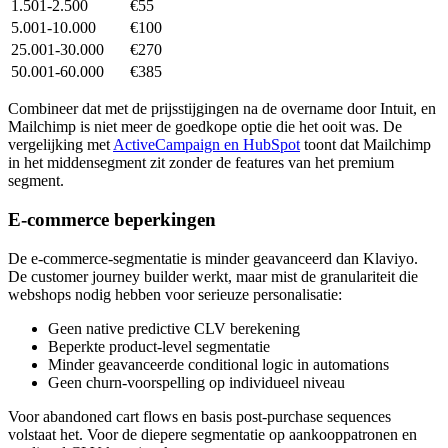
1.501-2.500
€55
5.001-10.000
€100
25.001-30.000
€270
50.001-60.000
€385
Combineer dat met de prijsstijgingen na de overname door Intuit, en
Mailchimp is niet meer de goedkope optie die het ooit was. De
vergelijking met
ActiveCampaign en HubSpot
toont dat Mailchimp
in het middensegment zit zonder de features van het premium
segment.
E-commerce beperkingen
De e-commerce-segmentatie is minder geavanceerd dan Klaviyo.
De customer journey builder werkt, maar mist de granulariteit die
webshops nodig hebben voor serieuze personalisatie:
Geen native predictive CLV berekening
Beperkte product-level segmentatie
Minder geavanceerde conditional logic in automations
Geen churn-voorspelling op individueel niveau
Voor abandoned cart flows en basis post-purchase sequences
volstaat het. Voor de diepere segmentatie op aankooppatronen en