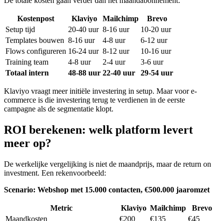
De totale kosten gaan verder dan het maandabonnement:
Kostenpost
Klaviyo
Mailchimp
Brevo
Setup tijd
20-40 uur
8-16 uur
10-20 uur
Templates bouwen
8-16 uur
4-8 uur
6-12 uur
Flows configureren
16-24 uur
8-12 uur
10-16 uur
Training team
4-8 uur
2-4 uur
3-6 uur
Totaal intern
48-88 uur
22-40 uur
29-54 uur
Klaviyo vraagt meer initiële investering in setup. Maar voor e-
commerce is die investering terug te verdienen in de eerste
campagne als de segmentatie klopt.
ROI berekenen: welk platform levert
meer op?
De werkelijke vergelijking is niet de maandprijs, maar de return on
investment. Een rekenvoorbeeld:
Scenario: Webshop met 15.000 contacten, €500.000 jaaromzet
Metric
Klaviyo
Mailchimp
Brevo
Maandkosten
€200
€135
€45