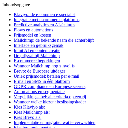
Inhoudsopgave
Klaviyo: de e-commerce specialist
Integratie met e-commerce platforms
Predictive analytics en AI-features
Flows en automations
Prijsmodel en kosten
Mailchimp: de bekende naam die achterblijft
Interface en gebruiksgemak
Intuit AI en contentcreatie
De prijsval bij Mailchimp
E-commerce beperkingen
Wanneer Mailchimp nog zinvol is
Brevo: de Europese uitdager
Uniek prijsmodel: betalen per e-mail
E-mail en SMS in één platform
GDPR-compliance en Europese servers
Automations en segmentatie
Vergelijkingstabel: alle criteria op een rij
Wanneer welke kiezen: beslissingskader
Kies Klaviyo als:
Kies Mailchimp als:
Kies Brevo als:
Implementatie en migratie: wat te verwachten
Klaviyo implementatie