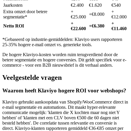
Jaarkosten
€2.400
€1.620
€540
Extra omzet door betere
+
+
+€8.000
segmentatie*
€25.000
€12.000
+
+
Netto ROI
+€6.380
€22.600
€11.460
*Gebaseerd op industrie-gemiddelden: Klaviyo users rapporteren
25-35% hogere e-mail omzet vs. generieke tools.
De hogere Klaviyo-kosten worden ruim terugverdiend door de
betere segmentatie en hogere conversies. Dit geldt specifiek voor e-
commerce - voor een B2B nieuwsbrief is dit verhaal anders.
Veelgestelde vragen
Waarom heeft Klaviyo hogere ROI voor webshops?
Klaviyo gebruikt aankoopdata van Shopify/WooCommerce direct in
e-mail segmentatie en automations. Dit maakt hyper-relevante
communicatie mogelijk: 'klanten die X kochten maar nog niet Y
hebben' of 'klanten met een CLV boven €500 die 60 dagen niet
besteld hebben'. De correlatie tussen relevantie en conversie is
direct. Klaviyo-klanten rapporteren gemiddeld €36-€85 omzet per