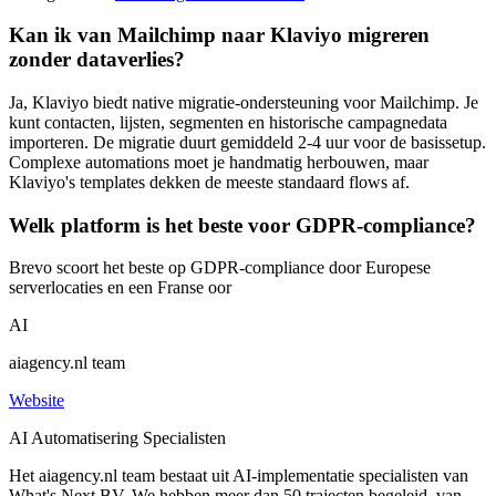
Kan ik van Mailchimp naar Klaviyo migreren
zonder dataverlies?
Ja, Klaviyo biedt native migratie-ondersteuning voor Mailchimp. Je
kunt contacten, lijsten, segmenten en historische campagnedata
importeren. De migratie duurt gemiddeld 2-4 uur voor de basissetup.
Complexe automations moet je handmatig herbouwen, maar
Klaviyo's templates dekken de meeste standaard flows af.
Welk platform is het beste voor GDPR-compliance?
Brevo scoort het beste op GDPR-compliance door Europese
serverlocaties en een Franse oor
AI
aiagency.nl team
Website
AI Automatisering Specialisten
Het aiagency.nl team bestaat uit AI-implementatie specialisten van
What's Next BV. We hebben meer dan 50 trajecten begeleid, van