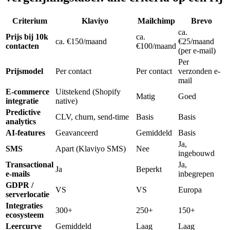
Criterium
Klaviyo
Mailchimp
Brevo
ca.
Prijs bij 10k
ca.
ca. €150/maand
€25/maand
contacten
€100/maand
(per e-mail)
Per
Prijsmodel
Per contact
Per contact
verzonden e-
mail
E-commerce
Uitstekend (Shopify
Matig
Goed
integratie
native)
Predictive
CLV, churn, send-time
Basis
Basis
analytics
AI-features
Geavanceerd
Gemiddeld
Basis
Ja,
SMS
Apart (Klaviyo SMS)
Nee
ingebouwd
Transactional
Ja,
Ja
Beperkt
e-mails
inbegrepen
GDPR /
VS
VS
Europa
serverlocatie
Integraties
300+
250+
150+
ecosysteem
Leercurve
Gemiddeld
Laag
Laag