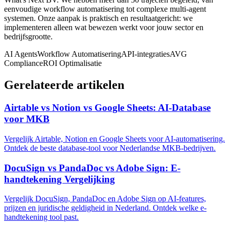
eenvoudige workflow automatisering tot complexe multi-agent
systemen. Onze aanpak is praktisch en resultaatgericht: we
implementeren alleen wat bewezen werkt voor jouw sector en
bedrijfsgrootte.
AI Agents
Workflow Automatisering
API-integraties
AVG
Compliance
ROI Optimalisatie
Gerelateerde artikelen
Airtable vs Notion vs Google Sheets: AI-Database
voor MKB
Vergelijk Airtable, Notion en Google Sheets voor AI-automatisering.
Ontdek de beste database-tool voor Nederlandse MKB-bedrijven.
DocuSign vs PandaDoc vs Adobe Sign: E-
handtekening Vergelijking
Vergelijk DocuSign, PandaDoc en Adobe Sign op AI-features,
prijzen en juridische geldigheid in Nederland. Ontdek welke e-
handtekening tool past.