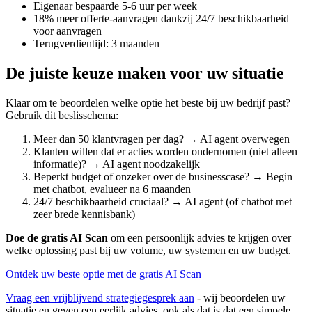
Eigenaar bespaarde 5-6 uur per week
18% meer offerte-aanvragen dankzij 24/7 beschikbaarheid
voor aanvragen
Terugverdientijd: 3 maanden
De juiste keuze maken voor uw situatie
Klaar om te beoordelen welke optie het beste bij uw bedrijf past?
Gebruik dit beslisschema:
Meer dan 50 klantvragen per dag? → AI agent overwegen
Klanten willen dat er acties worden ondernomen (niet alleen
informatie)? → AI agent noodzakelijk
Beperkt budget of onzeker over de businesscase? → Begin
met chatbot, evalueer na 6 maanden
24/7 beschikbaarheid cruciaal? → AI agent (of chatbot met
zeer brede kennisbank)
Doe de gratis AI Scan
om een persoonlijk advies te krijgen over
welke oplossing past bij uw volume, uw systemen en uw budget.
Ontdek uw beste optie met de gratis AI Scan
Vraag een vrijblijvend strategiegesprek aan
- wij beoordelen uw
situatie en geven een eerlijk advies, ook als dat is dat een simpele