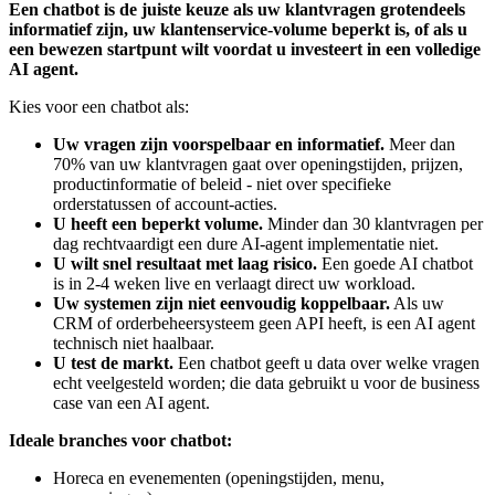
Een chatbot is de juiste keuze als uw klantvragen grotendeels
informatief zijn, uw klantenservice-volume beperkt is, of als u
een bewezen startpunt wilt voordat u investeert in een volledige
AI agent.
Kies voor een chatbot als:
Uw vragen zijn voorspelbaar en informatief.
Meer dan
70% van uw klantvragen gaat over openingstijden, prijzen,
productinformatie of beleid - niet over specifieke
orderstatussen of account-acties.
U heeft een beperkt volume.
Minder dan 30 klantvragen per
dag rechtvaardigt een dure AI-agent implementatie niet.
U wilt snel resultaat met laag risico.
Een goede AI chatbot
is in 2-4 weken live en verlaagt direct uw workload.
Uw systemen zijn niet eenvoudig koppelbaar.
Als uw
CRM of orderbeheersysteem geen API heeft, is een AI agent
technisch niet haalbaar.
U test de markt.
Een chatbot geeft u data over welke vragen
echt veelgesteld worden; die data gebruikt u voor de business
case van een AI agent.
Ideale branches voor chatbot:
Horeca en evenementen (openingstijden, menu,