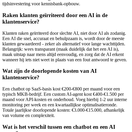
tijdsinvestering voor kennisbank-opbouw.
Raken klanten geïrriteerd door een AI in de
klantenservice?
Klanten raken geïrriteerd door slechte AI, niet door AI als zodanig.
Een AI die snel, accuraat en behulpzaam is, wordt door de meeste
klanten gewaardeerd - zeker als alternatief voor lange wachttijden.
Belangrijk: wees transparant (maak duidelijk dat het een AI is),
maak uitstap naar mens altijd eenvoudig, en zorg dat de AI erkent
wanneer hij iets niet weet in plaats van een fout antwoord te geven.
Wat zijn de doorlopende kosten van AI
klantenservice?
Een chatbot op SaaS-basis kost €200-€800 per maand voor een
typisch MKB-bedrijf. Een custom AI-agent kost €400-€1.500 per
maand voor API-kosten en onderhoud. Voeg hierbij 1-2 uur interne
monitoring per week en een kwartaallijkse optimalisatieronde.
Totale jaarlijkse doorlopende kosten: €3.000-€15.000, afhankelijk
van volume en complexiteit.
Wat is het verschil tussen een chatbot en een AI