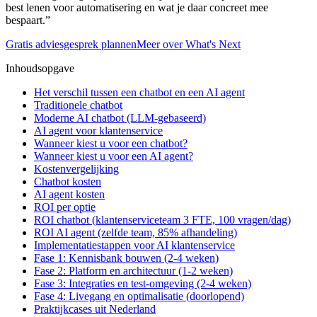
best lenen voor automatisering en wat je daar concreet mee
bespaart.”
Gratis adviesgesprek plannen
Meer over What's Next
Inhoudsopgave
Het verschil tussen een chatbot en een AI agent
Traditionele chatbot
Moderne AI chatbot (LLM-gebaseerd)
AI agent voor klantenservice
Wanneer kiest u voor een chatbot?
Wanneer kiest u voor een AI agent?
Kostenvergelijking
Chatbot kosten
AI agent kosten
ROI per optie
ROI chatbot (klantenserviceteam 3 FTE, 100 vragen/dag)
ROI AI agent (zelfde team, 85% afhandeling)
Implementatiestappen voor AI klantenservice
Fase 1: Kennisbank bouwen (2-4 weken)
Fase 2: Platform en architectuur (1-2 weken)
Fase 3: Integraties en test-omgeving (2-4 weken)
Fase 4: Livegang en optimalisatie (doorlopend)
Praktijkcases uit Nederland