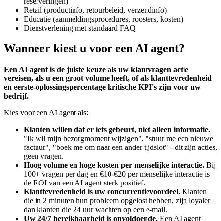
reserveringen)
Retail (productinfo, retourbeleid, verzendinfo)
Educatie (aanmeldingsprocedures, roosters, kosten)
Dienstverlening met standaard FAQ
Wanneer kiest u voor een AI agent?
Een AI agent is de juiste keuze als uw klantvragen actie
vereisen, als u een groot volume heeft, of als klanttevredenheid
en eerste-oplossingspercentage kritische KPI's zijn voor uw
bedrijf.
Kies voor een AI agent als:
Klanten willen dat er iets gebeurt, niet alleen informatie.
"Ik wil mijn bezorgmoment wijzigen", "stuur me een nieuwe
factuur", "boek me om naar een ander tijdslot" - dit zijn acties,
geen vragen.
Hoog volume en hoge kosten per menselijke interactie.
Bij
100+ vragen per dag en €10-€20 per menselijke interactie is
de ROI van een AI agent sterk positief.
Klanttevredenheid is uw concurrentievoordeel.
Klanten
die in 2 minuten hun probleem opgelost hebben, zijn loyaler
dan klanten die 24 uur wachten op een e-mail.
Uw 24/7 bereikbaarheid is onvoldoende.
Een AI agent