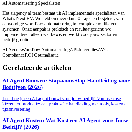
AI Automatisering Specialisten
Het aiagency.nl team bestaat uit AI-implementatie specialisten van
What's Next BV. We hebben meer dan 50 trajecten begeleid, van
eenvoudige workflow automatisering tot complexe multi-agent
systemen. Onze aanpak is praktisch en resultaatgericht: we
implementeren alleen wat bewezen werkt voor jouw sector en
bedrijfsgrootte.
AI Agents
Workflow Automatisering
API-integraties
AVG
Compliance
ROI Optimalisatie
Gerelateerde artikelen
AI Agent Bouwen: Stap-voor-Stap Handleiding voor
Bedrijven (2026)
Leer hoe je een AI agent bouwt voor jouw bedrijf. Van use case
kiezen tot productie: een praktische handleiding met tools, kosten en
tijdsinvestering.
AI Agent Kosten: Wat Kost een AI Agent voor Jouw
Bedrijf? (2026)