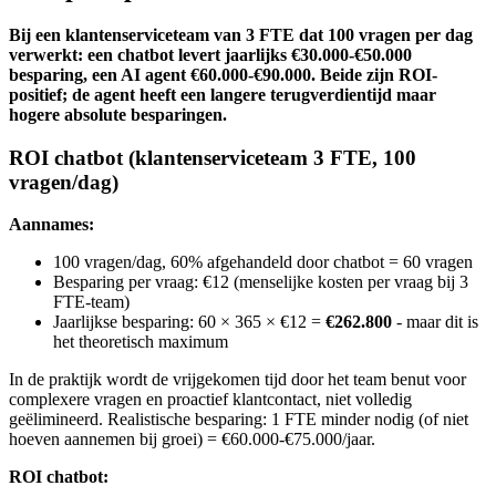
Bij een klantenserviceteam van 3 FTE dat 100 vragen per dag
verwerkt: een chatbot levert jaarlijks €30.000-€50.000
besparing, een AI agent €60.000-€90.000. Beide zijn ROI-
positief; de agent heeft een langere terugverdientijd maar
hogere absolute besparingen.
ROI chatbot (klantenserviceteam 3 FTE, 100
vragen/dag)
Aannames:
100 vragen/dag, 60% afgehandeld door chatbot = 60 vragen
Besparing per vraag: €12 (menselijke kosten per vraag bij 3
FTE-team)
Jaarlijkse besparing: 60 × 365 × €12 =
€262.800
- maar dit is
het theoretisch maximum
In de praktijk wordt de vrijgekomen tijd door het team benut voor
complexere vragen en proactief klantcontact, niet volledig
geëlimineerd. Realistische besparing: 1 FTE minder nodig (of niet
hoeven aannemen bij groei) = €60.000-€75.000/jaar.
ROI chatbot: