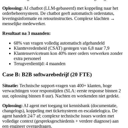
Oplossing:
AI chatbot (LLM-gebaseerd) met koppeling naar het
orderbeheersysteem. De chatbot geeft automatisch orderstatus,
leveringsinformatie en retourinstructies. Complexe klachten →
menselijke medewerker.
Resultaat na 3 maanden:
68% van vragen volledig automatisch afgehandeld
Klanttevredenheid (CSAT) gestegen van 6,8 naar 7,9
Klantenserviceteam kon 40% meer orders verwerken zonder
extra personeel
Terugverdientijd: 4 maanden
Case B: B2B softwarebedrijf (20 FTE)
Situatie:
Technische support-vragen van 400+ klanten, hoge
verwachtingen voor responstijden (SLA: eerste response binnen 2
uur, oplossing binnen 8 uur). Nachten en weekenden niet gedekt.
Oplossing:
AI agent met toegang tot kennisbank (documentatie,
changelogs), koppeling met ticketsysteem en escalatielogica. De
agent handelt 24/7 af; complexe technische issues worden met
volledige context (gespreksgeschiedenis + verdere diagnose) aan
een engineer overgedragen.