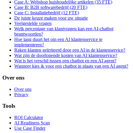
Case A: Webshop huishoudelijke artikelen (35 FTE)
Case B: B2B softwarebedrijf (20 FTE)
Case C: Installatiebedrijf (12 FTE)
De juiste keuze maken voor uw situatie
Veelgestelde vragen
Welk percentage van klantvragen kan een AI-chatbot
beantwoorden?
Hoe lang duurt het om een AI klantenservice te
implementeren?
Raken klanten geïrriteerd door een AI in de klantenservice?
Wat zijn de doorlopende kosten van AI klantenservice?
Wat is het verschil tussen een chatbot en een AI agent?
Wanneer kies ik voor een chatbot in plaats van een AI agent?
Over ons
Over ons
Privacy
Tools
ROI Calculator
AI Readiness Scan
Use Case Finder