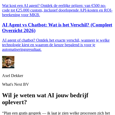
Wat kost een AI agent? Ontdek de eerlijke prijzen: van €500 no-
code tot €25.000 custom, inclusief doorlopende API-kosten en ROI-
berekening voor MKB.
AI Agent vs Chatbot: Wat is het Verschil? (Compleet
Overzicht 2026)
AI agent of chatbot? Ontdek het exacte verschil, wanneer je welke
technologie kiest en waarom de keuze bepalend is voor je
automatiseringsresultaat.
Axel Dekker
What's Next BV
Wil je weten wat AI jouw bedrijf
oplevert?
“Plan een gratis gesprek — ik laat je zien welke processen zich het