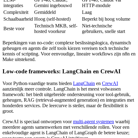
integraties
Gemini ingebouwd
HTTP-module
Complexiteit
Gemiddeld
Laag
Schaalbaarheid
Hoog (self-hosted)
Beperkt bij hoog volume
Technisch MKB, self-
Niet-technische
Beste voor
hosted voorkeur
gebruikers, snelle start
Beperkingen van no-code: complexe beslissingslogica, dynamisch
geheugen en agents die zelf tools kiezen vereisen toch technische
kennis of scripting. Voor eenvoudige, lineaire workflows zijn n8n en
Make uitstekend.
Low-code frameworks: LangChain en CrewAI
Voor Python-vaardige teams bieden
LangChain
en
CrewAI
aanzienlijk meer controle. LangChain is het meest volwassen
framework: het biedt uitgebreide ondersteuning voor tool-gebruik,
geheugen, RAG (retrieval-augmented generation) en integraties met
honderden services. De leercurve is steiler, maar de flexibiliteit is
groot.
CrewAI is speciaal ontworpen voor
multi-agent systemen
waarbij
meerdere agents samenwerken met verschillende rollen. Voor een
enkelvoudige agent is LangChain of LangGraph de betere keuze;