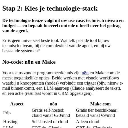
Stap 2: Kies je technologie-stack
De technologie-keuze volgt uit uw use case, technisch niveau en
budget — en bepaalt hoeveel controle u heeft over het gedrag
van de agent.
Er is geen universeel beste tool. Wat telt: past de tool bij uw
technisch niveau, bij de complexiteit van de agent, en bij uw
bestaande systemen?
No-code: n8n en Make
Voor teams zonder programmeerkennis zijn
n8n
en Make.com de
meest toegankelijke opties. Beide werken met visuele workflows
waarbij u knooppunten (nodes) verbindt: een trigger (bijv. nieuw e-
mail binnenkomt), een LLM-aanroep (Claude analyseert de tekst),
en een actie (resultaat wordt in CRM opgeslagen).
Aspect
n8n
Make.com
Gratis self-hosted;
Gratis tier beschikbaar;
Prijs
cloud vanaf €20/mnd
betaald vanaf €9/mnd
Hosting
Self-hosted of cloud
Alleen cloud
LLM-
GPT-4o, Claude,
GPT-4o, Claude via