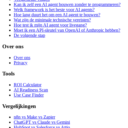
Kan ik zelf een AI agent bouwen zonder te programmeren?
Welk framework is het beste voor AI agents?
Hoe lang duurt het om een AI agent te bouwen?
Wat zijn de minimale technische vereisten?
Hoe test ik mijn AI agent voor livegang?
Moet ik een API-sleutel van OpenAI of Anthropic hebben?
De volgende stap
Over ons
Over ons
Privacy
Tools
ROI Calculator
AI Readiness Scan
Use Case Finder
Vergelijkingen
n8n vs Make vs Zapier
ChatGPT vs Claude vs Gemini
HubSpot vs Salesforce vs Attio