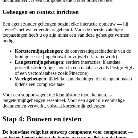
documenteert, is een component die u later bouwt en test.
Geheugen en context inrichten
Een agent zonder geheugen begint elke interactie opnieuw — hij
"weet" niet wat er eerder is gebeurd. Voor de meeste zakelijke
toepassingen heeft u op zijn minst een van deze geheugenvormen
nodig:
Kortetermijngeheugen
: de conversatiegeschiedenis van de
huidige sessie (ingebouwd in vrijwel elk framework)
Langetermijngeheugen
: eerdere interacties, klantdata,
projecthistorie (opgeslagen in een database zoals PostgreSQL
of een vectordatabase zoals Pinecone)
Werkgeheugen
: tijdelijke aantekeningen die de agent maakt
tijdens een complexe taak
Voor een support-agent die klanthistorie moet kennen, is
langetermijngeheugen essentieel. Voor een agent die eenmalige
documenten verwerkt, volstaat kortetermijngeheugen.
Stap 4: Bouwen en testen
De bouwfase volgt het ontwerp component voor component —
en testen begint niet na de bouw, maar parallel aan de bouw.