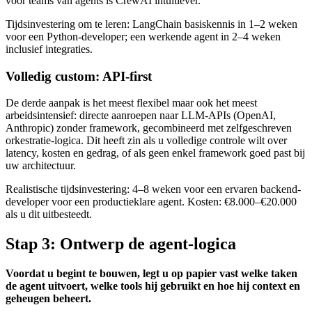
voor teams van agents is CrewAI intuïtiever.
Tijdsinvestering om te leren: LangChain basiskennis in 1–2 weken
voor een Python-developer; een werkende agent in 2–4 weken
inclusief integraties.
Volledig custom: API-first
De derde aanpak is het meest flexibel maar ook het meest
arbeidsintensief: directe aanroepen naar LLM-APIs (OpenAI,
Anthropic) zonder framework, gecombineerd met zelfgeschreven
orkestratie-logica. Dit heeft zin als u volledige controle wilt over
latency, kosten en gedrag, of als geen enkel framework goed past bij
uw architectuur.
Realistische tijdsinvestering: 4–8 weken voor een ervaren backend-
developer voor een productieklare agent. Kosten: €8.000–€20.000
als u dit uitbesteedt.
Stap 3: Ontwerp de agent-logica
Voordat u begint te bouwen, legt u op papier vast welke taken
de agent uitvoert, welke tools hij gebruikt en hoe hij context en
geheugen beheert.