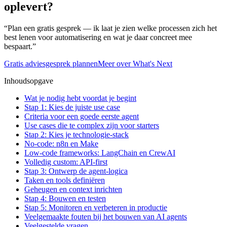
oplevert?
“Plan een gratis gesprek — ik laat je zien welke processen zich het
best lenen voor automatisering en wat je daar concreet mee
bespaart.”
Gratis adviesgesprek plannen
Meer over What's Next
Inhoudsopgave
Wat je nodig hebt voordat je begint
Stap 1: Kies de juiste use case
Criteria voor een goede eerste agent
Use cases die te complex zijn voor starters
Stap 2: Kies je technologie-stack
No-code: n8n en Make
Low-code frameworks: LangChain en CrewAI
Volledig custom: API-first
Stap 3: Ontwerp de agent-logica
Taken en tools definiëren
Geheugen en context inrichten
Stap 4: Bouwen en testen
Stap 5: Monitoren en verbeteren in productie
Veelgemaakte fouten bij het bouwen van AI agents
Veelgestelde vragen