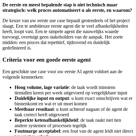
De eerste en meest bepalende stap is niet technisch maar
strategisch: welk proces automatiseert u als eerste, en waarom?
De keuze van uw eerste use case bepaalt grotendeels of het project
slaagt. Een te ambitieuze eerste agent die te veel afhankelijkheden
heeft, loopt vast. Een te simpele agent die nauwelijks waarde
toevoegt, overtuigt geen stakeholders van de aanpak. Het zoete
midden: een proces dat repetitief, tijdrovend en duidelijk
gedefinieerd is.
Criteria voor een goede eerste agent
Een geschikte use case voor uw eerste AI agent voldoet aan de
volgende kenmerken:
Hoog volume, lage variatie
: de taak wordt minstens
tientallen keren per week uitgevoerd op vergelijkbare input
Duidelijke input en output
: u kunt exact omschrijven wat er
binnenkomt en wat er uit moet komen
Meetbaar resultaat
: u kunt achteraf nagaan of de agent de
taak correct heeft uitgevoerd
Beperkte ketenafhankelijkheid
: de taak raakt niet tien
andere systemen of processen tegelijk
Foutmarge acceptabel
: een fout van de agent leidt niet direct