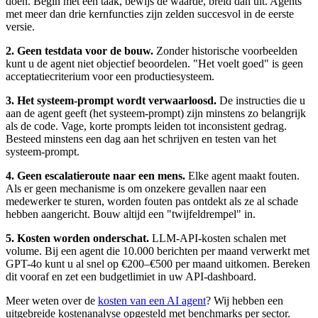
doen. Begin met één taak, bewijs de waarde, breid dan uit. Agents
met meer dan drie kernfuncties zijn zelden succesvol in de eerste
versie.
2. Geen testdata voor de bouw.
Zonder historische voorbeelden
kunt u de agent niet objectief beoordelen. "Het voelt goed" is geen
acceptatiecriterium voor een productiesysteem.
3. Het systeem-prompt wordt verwaarloosd.
De instructies die u
aan de agent geeft (het systeem-prompt) zijn minstens zo belangrijk
als de code. Vage, korte prompts leiden tot inconsistent gedrag.
Besteed minstens een dag aan het schrijven en testen van het
systeem-prompt.
4. Geen escalatieroute naar een mens.
Elke agent maakt fouten.
Als er geen mechanisme is om onzekere gevallen naar een
medewerker te sturen, worden fouten pas ontdekt als ze al schade
hebben aangericht. Bouw altijd een "twijfeldrempel" in.
5. Kosten worden onderschat.
LLM-API-kosten schalen met
volume. Bij een agent die 10.000 berichten per maand verwerkt met
GPT-4o kunt u al snel op €200–€500 per maand uitkomen. Bereken
dit vooraf en zet een budgetlimiet in uw API-dashboard.
Meer weten over de
kosten van een AI agent
? Wij hebben een
uitgebreide kostenanalyse opgesteld met benchmarks per sector.