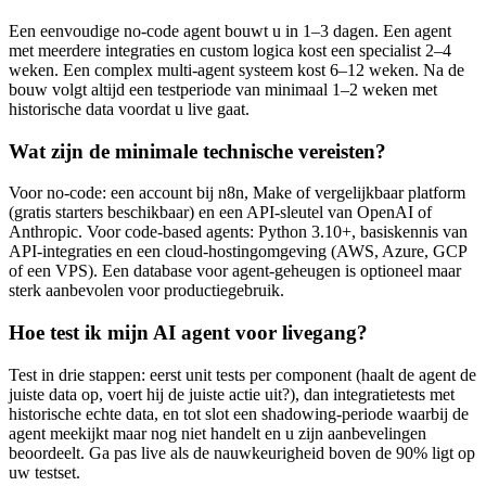
Een eenvoudige no-code agent bouwt u in 1–3 dagen. Een agent
met meerdere integraties en custom logica kost een specialist 2–4
weken. Een complex multi-agent systeem kost 6–12 weken. Na de
bouw volgt altijd een testperiode van minimaal 1–2 weken met
historische data voordat u live gaat.
Wat zijn de minimale technische vereisten?
Voor no-code: een account bij n8n, Make of vergelijkbaar platform
(gratis starters beschikbaar) en een API-sleutel van OpenAI of
Anthropic. Voor code-based agents: Python 3.10+, basiskennis van
API-integraties en een cloud-hostingomgeving (AWS, Azure, GCP
of een VPS). Een database voor agent-geheugen is optioneel maar
sterk aanbevolen voor productiegebruik.
Hoe test ik mijn AI agent voor livegang?
Test in drie stappen: eerst unit tests per component (haalt de agent de
juiste data op, voert hij de juiste actie uit?), dan integratietests met
historische echte data, en tot slot een shadowing-periode waarbij de
agent meekijkt maar nog niet handelt en u zijn aanbevelingen
beoordeelt. Ga pas live als de nauwkeurigheid boven de 90% ligt op
uw testset.