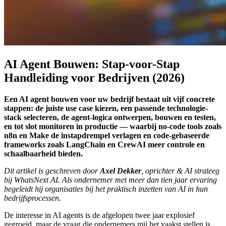
AI Agent Bouwen: Stap-voor-Stap
Handleiding voor Bedrijven (2026)
Een AI agent bouwen voor uw bedrijf bestaat uit vijf concrete
stappen: de juiste use case kiezen, een passende technologie-
stack selecteren, de agent-logica ontwerpen, bouwen en testen,
en tot slot monitoren in productie — waarbij no-code tools zoals
n8n en Make de instapdrempel verlagen en code-gebaseerde
frameworks zoals LangChain en CrewAI meer controle en
schaalbaarheid bieden.
Dit artikel is geschreven door
Axel Dekker
, oprichter & AI strateeg
bij WhatsNext AI. Als ondernemer met meer dan tien jaar ervaring
begeleidt hij organisaties bij het praktisch inzetten van AI in hun
bedrijfsprocessen.
De interesse in AI agents is de afgelopen twee jaar explosief
gegroeid, maar de vraag die ondernemers mij het vaakst stellen is