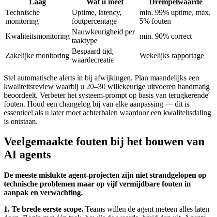
Laag
Wat u meet
Drempelwaarde
Technische
Uptime, latency,
min. 99% uptime, max.
monitoring
foutpercentage
5% fouten
Nauwkeurigheid per
Kwaliteitsmonitoring
min. 90% correct
taaktype
Bespaard tijd,
Zakelijke monitoring
Wekelijks rapportage
waardecreatie
Stel automatische alerts in bij afwijkingen. Plan maandelijks een
kwaliteitsreview waarbij u 20–30 willekeurige uitvoeren handmatig
beoordeelt. Verbeter het systeem-prompt op basis van terugkerende
fouten. Houd een changelog bij van elke aanpassing — dit is
essentieel als u later moet achterhalen waardoor een kwaliteitsdaling
is ontstaan.
Veelgemaakte fouten bij het bouwen van
AI agents
De meeste mislukte agent-projecten zijn niet strandgelopen op
technische problemen maar op vijf vermijdbare fouten in
aanpak en verwachting.
1. Te brede eerste scope.
Teams willen de agent meteen alles laten