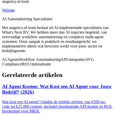
aiagency.nl team
Website
AI Automatisering Specialisten
Het aiagency.nl team bestaat uit AI-implementatie specialisten van
What's Next BV. We hebben meer dan 50 trajecten begeleid, van
eenvoudige workflow automatisering tot complexe multi-agent
systemen. Onze aanpak is praktisch en resultaatgericht: we
implementeren alleen wat bewezen werkt voor jouw sector en
bedrijfsgrootte.
AI Agents
Workflow Automatisering
API-integraties
AVG
Compliance
ROI Optimalisatie
Gerelateerde artikelen
AI Agent Kosten: Wat Kost een AI Agent voor Jouw
Bedrijf? (2026)
Wat kost een AI agent? Ontdek de eerlijke prijzen: van €500 no-
code tot €25.000 custom, inclusief doorlopende API-kosten en ROI-
berekening voor MKB.