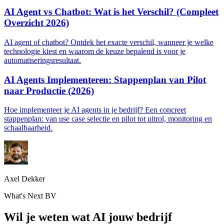
AI Agent vs Chatbot: Wat is het Verschil? (Compleet
Overzicht 2026)
AI agent of chatbot? Ontdek het exacte verschil, wanneer je welke
technologie kiest en waarom de keuze bepalend is voor je
automatiseringsresultaat.
AI Agents Implementeren: Stappenplan van Pilot
naar Productie (2026)
Hoe implementeer je AI agents in je bedrijf? Een concreet
stappenplan: van use case selectie en pilot tot uitrol, monitoring en
schaalbaarheid.
Axel Dekker
What's Next BV
Wil je weten wat AI jouw bedrijf