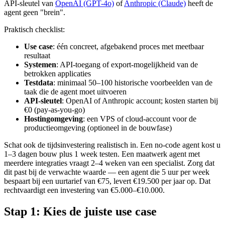
API-sleutel van
OpenAI (GPT-4o)
of
Anthropic (Claude)
heeft de
agent geen "brein".
Praktisch checklist:
Use case
: één concreet, afgebakend proces met meetbaar
resultaat
Systemen
: API-toegang of export-mogelijkheid van de
betrokken applicaties
Testdata
: minimaal 50–100 historische voorbeelden van de
taak die de agent moet uitvoeren
API-sleutel
: OpenAI of Anthropic account; kosten starten bij
€0 (pay-as-you-go)
Hostingomgeving
: een VPS of cloud-account voor de
productieomgeving (optioneel in de bouwfase)
Schat ook de tijdsinvestering realistisch in. Een no-code agent kost u
1–3 dagen bouw plus 1 week testen. Een maatwerk agent met
meerdere integraties vraagt 2–4 weken van een specialist. Zorg dat
dit past bij de verwachte waarde — een agent die 5 uur per week
bespaart bij een uurtarief van €75, levert €19.500 per jaar op. Dat
rechtvaardigt een investering van €5.000–€10.000.
Stap 1: Kies de juiste use case