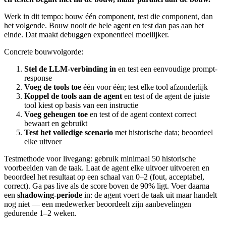
Werk in dit tempo: bouw één component, test die component, dan
het volgende. Bouw nooit de hele agent en test dan pas aan het
einde. Dat maakt debuggen exponentieel moeilijker.
Concrete bouwvolgorde:
Stel de LLM-verbinding in
en test een eenvoudige prompt-
response
Voeg de tools toe
één voor één; test elke tool afzonderlijk
Koppel de tools aan de agent
en test of de agent de juiste
tool kiest op basis van een instructie
Voeg geheugen toe
en test of de agent context correct
bewaart en gebruikt
Test het volledige scenario
met historische data; beoordeel
elke uitvoer
Testmethode voor livegang: gebruik minimaal 50 historische
voorbeelden van de taak. Laat de agent elke uitvoer uitvoeren en
beoordeel het resultaat op een schaal van 0–2 (fout, acceptabel,
correct). Ga pas live als de score boven de 90% ligt. Voer daarna
een
shadowing-periode
in: de agent voert de taak uit maar handelt
nog niet — een medewerker beoordeelt zijn aanbevelingen
gedurende 1–2 weken.