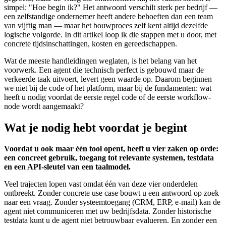
simpel: "Hoe begin ik?" Het antwoord verschilt sterk per bedrijf —
een zelfstandige ondernemer heeft andere behoeften dan een team
van vijftig man — maar het bouwproces zelf kent altijd dezelfde
logische volgorde. In dit artikel loop ik die stappen met u door, met
concrete tijdsinschattingen, kosten en gereedschappen.
Wat de meeste handleidingen weglaten, is het belang van het
voorwerk. Een agent die technisch perfect is gebouwd maar de
verkeerde taak uitvoert, levert geen waarde op. Daarom beginnen
we niet bij de code of het platform, maar bij de fundamenten: wat
heeft u nodig voordat de eerste regel code of de eerste workflow-
node wordt aangemaakt?
Wat je nodig hebt voordat je begint
Voordat u ook maar één tool opent, heeft u vier zaken op orde:
een concreet gebruik, toegang tot relevante systemen, testdata
en een API-sleutel van een taalmodel.
Veel trajecten lopen vast omdat één van deze vier onderdelen
ontbreekt. Zonder concrete use case bouwt u een antwoord op zoek
naar een vraag. Zonder systeemtoegang (CRM, ERP, e-mail) kan de
agent niet communiceren met uw bedrijfsdata. Zonder historische
testdata kunt u de agent niet betrouwbaar evalueren. En zonder een