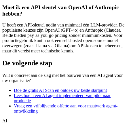
Moet ik een API-sleutel van OpenAI of Anthropic
hebben?
U heeft een API-sleutel nodig van minimaal één LLM-provider. De
populairste keuzes zijn OpenAI (GPT-4o) en Anthropic (Claude).
Beide bieden pay-as-you-go pricing zonder minimumkosten. Voor
productiegebruik kunt u ook een self-hosted open-source model
overwegen (zoals Llama via Ollama) om API-kosten te beheersen,
maar dit vereist meer technische kennis.
De volgende stap
Wilt u concreet aan de slag met het bouwen van een AI agent voor
uw organisatie?
Doe de gratis AI Scan en ontdek uw beste startpunt
Lees hoe u een AI agent implementeert van pilot naar
productie
Vraag een vrijblijvende offerte aan voor maatwerk agent-
ontwikkeling
AI