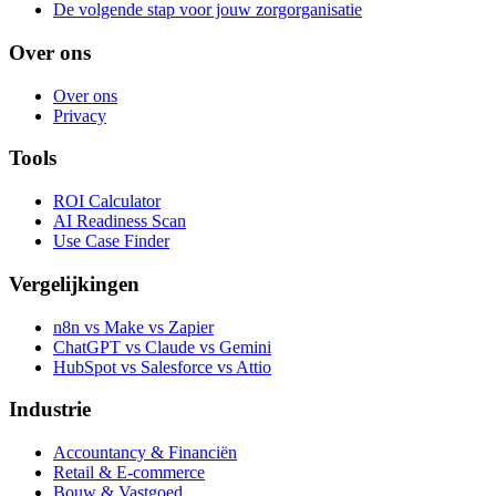
De volgende stap voor jouw zorgorganisatie
Over ons
Over ons
Privacy
Tools
ROI Calculator
AI Readiness Scan
Use Case Finder
Vergelijkingen
n8n vs Make vs Zapier
ChatGPT vs Claude vs Gemini
HubSpot vs Salesforce vs Attio
Industrie
Accountancy & Financiën
Retail & E-commerce
Bouw & Vastgoed