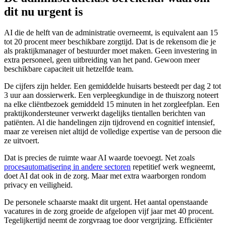
dit nu urgent is
AI die de helft van de administratie overneemt, is equivalent aan 15
tot 20 procent meer beschikbare zorgtijd. Dat is de rekensom die je
als praktijkmanager of bestuurder moet maken. Geen investering in
extra personeel, geen uitbreiding van het pand. Gewoon meer
beschikbare capaciteit uit hetzelfde team.
De cijfers zijn helder. Een gemiddelde huisarts besteedt per dag 2 tot
3 uur aan dossierwerk. Een verpleegkundige in de thuiszorg noteert
na elke cliëntbezoek gemiddeld 15 minuten in het zorgleefplan. Een
praktijkondersteuner verwerkt dagelijks tientallen berichten van
patiënten. Al die handelingen zijn tijdrovend en cognitief intensief,
maar ze vereisen niet altijd de volledige expertise van de persoon die
ze uitvoert.
Dat is precies de ruimte waar AI waarde toevoegt. Net zoals
procesautomatisering in andere sectoren
repetitief werk wegneemt,
doet AI dat ook in de zorg. Maar met extra waarborgen rondom
privacy en veiligheid.
De personele schaarste maakt dit urgent. Het aantal openstaande
vacatures in de zorg groeide de afgelopen vijf jaar met 40 procent.
Tegelijkertijd neemt de zorgvraag toe door vergrijzing. Efficiënter