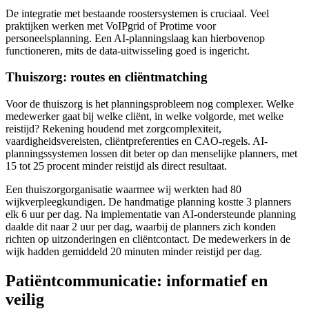
De integratie met bestaande roostersystemen is cruciaal. Veel
praktijken werken met VoIPgrid of Protime voor
personeelsplanning. Een AI-planningslaag kan hierbovenop
functioneren, mits de data-uitwisseling goed is ingericht.
Thuiszorg: routes en cliëntmatching
Voor de thuiszorg is het planningsprobleem nog complexer. Welke
medewerker gaat bij welke cliënt, in welke volgorde, met welke
reistijd? Rekening houdend met zorgcomplexiteit,
vaardigheidsvereisten, cliëntpreferenties en CAO-regels. AI-
planningssystemen lossen dit beter op dan menselijke planners, met
15 tot 25 procent minder reistijd als direct resultaat.
Een thuiszorgorganisatie waarmee wij werkten had 80
wijkverpleegkundigen. De handmatige planning kostte 3 planners
elk 6 uur per dag. Na implementatie van AI-ondersteunde planning
daalde dit naar 2 uur per dag, waarbij de planners zich konden
richten op uitzonderingen en cliëntcontact. De medewerkers in de
wijk hadden gemiddeld 20 minuten minder reistijd per dag.
Patiëntcommunicatie: informatief en
veilig