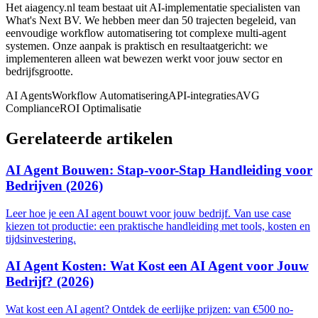
Het aiagency.nl team bestaat uit AI-implementatie specialisten van
What's Next BV. We hebben meer dan 50 trajecten begeleid, van
eenvoudige workflow automatisering tot complexe multi-agent
systemen. Onze aanpak is praktisch en resultaatgericht: we
implementeren alleen wat bewezen werkt voor jouw sector en
bedrijfsgrootte.
AI Agents
Workflow Automatisering
API-integraties
AVG
Compliance
ROI Optimalisatie
Gerelateerde artikelen
AI Agent Bouwen: Stap-voor-Stap Handleiding voor
Bedrijven (2026)
Leer hoe je een AI agent bouwt voor jouw bedrijf. Van use case
kiezen tot productie: een praktische handleiding met tools, kosten en
tijdsinvestering.
AI Agent Kosten: Wat Kost een AI Agent voor Jouw
Bedrijf? (2026)
Wat kost een AI agent? Ontdek de eerlijke prijzen: van €500 no-