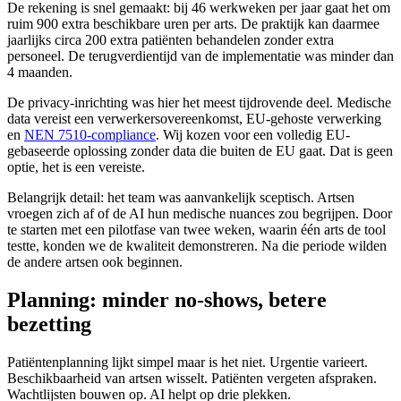
De rekening is snel gemaakt: bij 46 werkweken per jaar gaat het om
ruim 900 extra beschikbare uren per arts. De praktijk kan daarmee
jaarlijks circa 200 extra patiënten behandelen zonder extra
personeel. De terugverdientijd van de implementatie was minder dan
4 maanden.
De privacy-inrichting was hier het meest tijdrovende deel. Medische
data vereist een verwerkersovereenkomst, EU-gehoste verwerking
en
NEN 7510-compliance
. Wij kozen voor een volledig EU-
gebaseerde oplossing zonder data die buiten de EU gaat. Dat is geen
optie, het is een vereiste.
Belangrijk detail: het team was aanvankelijk sceptisch. Artsen
vroegen zich af of de AI hun medische nuances zou begrijpen. Door
te starten met een pilotfase van twee weken, waarin één arts de tool
testte, konden we de kwaliteit demonstreren. Na die periode wilden
de andere artsen ook beginnen.
Planning: minder no-shows, betere
bezetting
Patiëntenplanning lijkt simpel maar is het niet. Urgentie varieert.
Beschikbaarheid van artsen wisselt. Patiënten vergeten afspraken.
Wachtlijsten bouwen op. AI helpt op drie plekken.