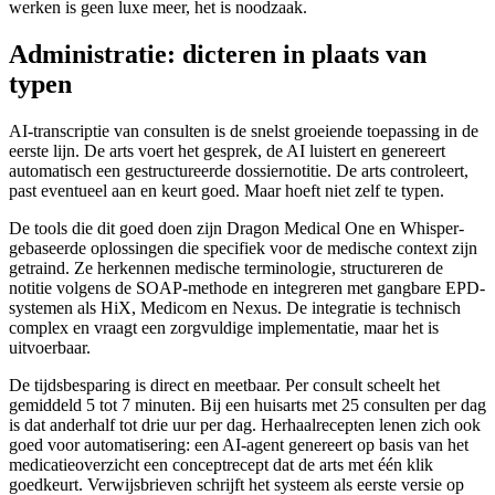
werken is geen luxe meer, het is noodzaak.
Administratie: dicteren in plaats van
typen
AI-transcriptie van consulten is de snelst groeiende toepassing in de
eerste lijn. De arts voert het gesprek, de AI luistert en genereert
automatisch een gestructureerde dossiernotitie. De arts controleert,
past eventueel aan en keurt goed. Maar hoeft niet zelf te typen.
De tools die dit goed doen zijn Dragon Medical One en Whisper-
gebaseerde oplossingen die specifiek voor de medische context zijn
getraind. Ze herkennen medische terminologie, structureren de
notitie volgens de SOAP-methode en integreren met gangbare EPD-
systemen als HiX, Medicom en Nexus. De integratie is technisch
complex en vraagt een zorgvuldige implementatie, maar het is
uitvoerbaar.
De tijdsbesparing is direct en meetbaar. Per consult scheelt het
gemiddeld 5 tot 7 minuten. Bij een huisarts met 25 consulten per dag
is dat anderhalf tot drie uur per dag. Herhaalrecepten lenen zich ook
goed voor automatisering: een AI-agent genereert op basis van het
medicatieoverzicht een conceptrecept dat de arts met één klik
goedkeurt. Verwijsbrieven schrijft het systeem als eerste versie op