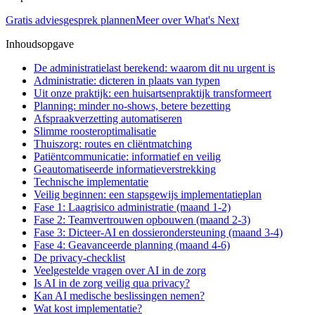
Gratis adviesgesprek plannen
Meer over What's Next
Inhoudsopgave
De administratielast berekend: waarom dit nu urgent is
Administratie: dicteren in plaats van typen
Uit onze praktijk: een huisartsenpraktijk transformeert
Planning: minder no-shows, betere bezetting
Afspraakverzetting automatiseren
Slimme roosteroptimalisatie
Thuiszorg: routes en cliëntmatching
Patiëntcommunicatie: informatief en veilig
Geautomatiseerde informatieverstrekking
Technische implementatie
Veilig beginnen: een stapsgewijs implementatieplan
Fase 1: Laagrisico administratie (maand 1-2)
Fase 2: Teamvertrouwen opbouwen (maand 2-3)
Fase 3: Dicteer-AI en dossierondersteuning (maand 3-4)
Fase 4: Geavanceerde planning (maand 4-6)
De privacy-checklist
Veelgestelde vragen over AI in de zorg
Is AI in de zorg veilig qua privacy?
Kan AI medische beslissingen nemen?
Wat kost implementatie?