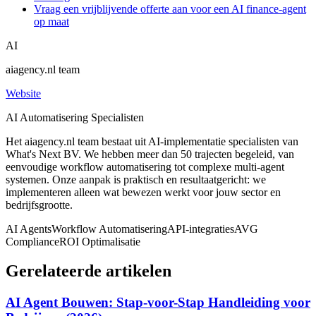
Vraag een vrijblijvende offerte aan voor een AI finance-agent
op maat
AI
aiagency.nl team
Website
AI Automatisering Specialisten
Het aiagency.nl team bestaat uit AI-implementatie specialisten van
What's Next BV. We hebben meer dan 50 trajecten begeleid, van
eenvoudige workflow automatisering tot complexe multi-agent
systemen. Onze aanpak is praktisch en resultaatgericht: we
implementeren alleen wat bewezen werkt voor jouw sector en
bedrijfsgrootte.
AI Agents
Workflow Automatisering
API-integraties
AVG
Compliance
ROI Optimalisatie
Gerelateerde artikelen
AI Agent Bouwen: Stap-voor-Stap Handleiding voor