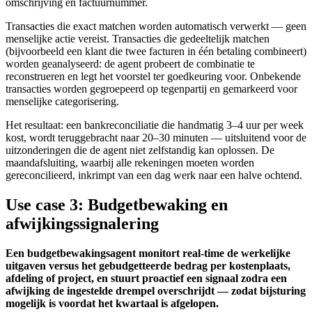
omschrijving en factuurnummer.
Transacties die exact matchen worden automatisch verwerkt — geen
menselijke actie vereist. Transacties die gedeeltelijk matchen
(bijvoorbeeld een klant die twee facturen in één betaling combineert)
worden geanalyseerd: de agent probeert de combinatie te
reconstrueren en legt het voorstel ter goedkeuring voor. Onbekende
transacties worden gegroepeerd op tegenpartij en gemarkeerd voor
menselijke categorisering.
Het resultaat: een bankreconciliatie die handmatig 3–4 uur per week
kost, wordt teruggebracht naar 20–30 minuten — uitsluitend voor de
uitzonderingen die de agent niet zelfstandig kan oplossen. De
maandafsluiting, waarbij alle rekeningen moeten worden
gereconcilieerd, inkrimpt van een dag werk naar een halve ochtend.
Use case 3: Budgetbewaking en
afwijkingssignalering
Een budgetbewakingsagent monitort real-time de werkelijke
uitgaven versus het gebudgetteerde bedrag per kostenplaats,
afdeling of project, en stuurt proactief een signaal zodra een
afwijking de ingestelde drempel overschrijdt — zodat bijsturing
mogelijk is voordat het kwartaal is afgelopen.