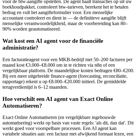
voor de btw-aangifte opstellen. De agent haalt transacties op uit uw
boekhoudpakket, controleert btw-tarieven, berekent het te betalen
bedrag en vult het aangifteformulier voor. Een menselijke
accountant controleert en dient in — de definitieve aangifte blijft
menselijke verantwoordelijkheid, maar de voorbereiding kan 80–
90% worden geautomatiseerd.
Wat kost een AI agent voor de financiële
administratie?
Een facturatieagent voor een MKB-bedrijf met 50–200 facturen per
maand kost €3.000–€8.000 om in te richten via n8n of een
vergelijkbaar platform. De maandelijkse kosten bedragen €80–€200.
Bij een meer uitgebreide finance-agent (forecasting, reconciliatie,
rapportage) rekent u op €8.000–€20.000 initieel. De gemiddelde
terugverdientijd is 6–12 maanden.
Hoe verschilt een AI agent van Exact Online
Automatiseren?
Exact Online Automatiseren (en vergelijkbare ingebouwde
automatisering) werkt op basis van vaste regels: 'als dit, dan dat'. Dit
werkt goed voor voorspelbare processen. Een AI agent kan
variabele situaties aan: een factuur met afwijkend formaat lezen, een