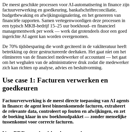
De meest geschikte processen voor AI-automatisering in finance zijn
factuurverwerking en goedkeuring, bankafschriftreconciliatie,
budgetbewaking en afwijkingssignalering, en het genereren van
financiële rapporten. Samen vertegenwoordigen deze processen in
een typisch MKB-bedrijf 15–25 uur boekhoud- en financieel
managementwerk per week — werk dat grotendeels door een goed
ingerichte AI agent kan worden overgenomen.
De 70% tijdsbesparing die wordt geciteerd in de vakliteratuur heeft
betrekking op deze gestructureerde deeltaken. Het gaat níet om het
elimineren van de financieel medewerker of accountant — het gaat
om het weghalen van de administratieve druk zodat die medewerker
zich kan richten op analyse, advies en besluitvorming.
Use case 1: Facturen verwerken en
goedkeuren
Factuurverwerking is de meest directe toepassing van AI agents
in finance: de agent leest binnenkomende facturen, extraheert
de relevante data, controleert op fouten en afwijkingen, en zet
de boeking klaar in uw boekhoudpakket — zonder menselijke
tussenkomst voor correcte facturen.