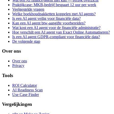
Wat een AI finance-agent niet kan — eerlijk overzicht
Praktijkcase: MKB-bedrijf bespaart 12 uur per week
Veelgestelde vragen
Welke boekhoudpakketten koppelen met AI agents?
Is een AI agent veilig voor financiële data?
Kan een AI agent btw-aangifte voorbereiden?
Wat kost een AI agent voor de financiële administratie?
Hoe verschilt een AI agent van Exact Online Automatiseren?
Is een AI agent GDPR-compliant voor financiële data?
De volgende stap
Over ons
Over ons
Privacy
Tools
ROI Calculator
AI Readiness Scan
Use Case Finder
Vergelijkingen