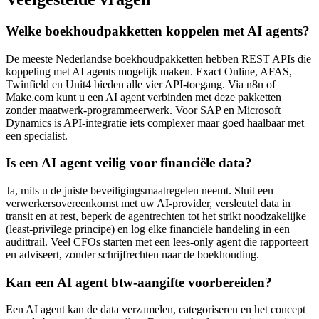
Welke boekhoudpakketten koppelen met AI agents?
De meeste Nederlandse boekhoudpakketten hebben REST APIs die
koppeling met AI agents mogelijk maken. Exact Online, AFAS,
Twinfield en Unit4 bieden alle vier API-toegang. Via n8n of
Make.com kunt u een AI agent verbinden met deze pakketten
zonder maatwerk-programmeerwerk. Voor SAP en Microsoft
Dynamics is API-integratie iets complexer maar goed haalbaar met
een specialist.
Is een AI agent veilig voor financiële data?
Ja, mits u de juiste beveiligingsmaatregelen neemt. Sluit een
verwerkersovereenkomst met uw AI-provider, versleutel data in
transit en at rest, beperk de agentrechten tot het strikt noodzakelijke
(least-privilege principe) en log elke financiële handeling in een
audittrail. Veel CFOs starten met een lees-only agent die rapporteert
en adviseert, zonder schrijfrechten naar de boekhouding.
Kan een AI agent btw-aangifte voorbereiden?
Een AI agent kan de data verzamelen, categoriseren en het concept