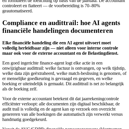
en formuleert de toelichting op basis van de jaardata. De accountant
controleert en fiatteert — de voorbereiding is 70–80%
geautomatiseerd.
Compliance en audittrail: hoe AI agents
financiële handelingen documenteren
Elke financiële handeling die een AI agent uitvoert moet
volledig herleidbaar zijn — niet alleen voor interne controle
maar ook voor de externe accountant en de Belastingdienst.
Een goed ingerichte finance-agent logt elke actie in een
onwijzigbaar audittrail: welke factuur is ontvangen, op welk tijdstip,
welke data zijn geëxtraheerd, welke match-beslissing is genomen, of
er menselijke goedkeuring is gevraagd en gegeven, en welke
boeking er uiteindelijk is gemaakt. Dit audittrail is net zo belangrijk
als de boeking zelf.
Voor de externe accountant betekent dit dat jaarrekeningcontrole
efficiënter verloopt: alle documenten zijn digitaal beschikbaar, de
audit trail is volledig en de agent kan op verzoek een overzicht
genereren van alle boekingen die automatisch zijn verwerkt versus
handmatig goedgekeurd.