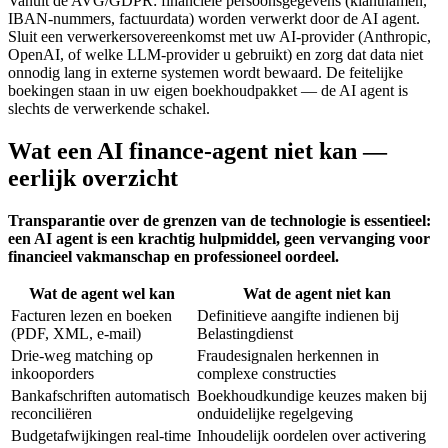
Vanuit de AVG/GDPR: financiële persoonsgegevens (klantnamen,
IBAN-nummers, factuurdata) worden verwerkt door de AI agent.
Sluit een verwerkersovereenkomst met uw AI-provider (Anthropic,
OpenAI, of welke LLM-provider u gebruikt) en zorg dat data niet
onnodig lang in externe systemen wordt bewaard. De feitelijke
boekingen staan in uw eigen boekhoudpakket — de AI agent is
slechts de verwerkende schakel.
Wat een AI finance-agent niet kan —
eerlijk overzicht
Transparantie over de grenzen van de technologie is essentieel:
een AI agent is een krachtig hulpmiddel, geen vervanging voor
financieel vakmanschap en professioneel oordeel.
Wat de agent wel kan
Wat de agent niet kan
Facturen lezen en boeken
Definitieve aangifte indienen bij
(PDF, XML, e-mail)
Belastingdienst
Drie-weg matching op
Fraudesignalen herkennen in
inkooporders
complexe constructies
Bankafschriften automatisch
Boekhoudkundige keuzes maken bij
reconciliëren
onduidelijke regelgeving
Budgetafwijkingen real-time
Inhoudelijk oordelen over activering