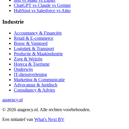
n8n vs Make vs Zapier
ChatGPT vs Claude vs Gemini
HubSpot vs Salesforce vs Attio
Industrie
Accountancy & Financiën
Retail & E-commerce
Bouw & Vastgoed
Logistiek & Transport
Productie & Maakindustrie
Zorg & Welzijn
Horeca & Toerisme
Onderwijs
IT-dienstverlening
Marketing & Communicatie
Advocatuur & Juridisch
Consultancy & Advies
ai
agency.nl
©
2026
aiagency.nl. Alle rechten voorbehouden.
Een initiatief van
What's Next BV