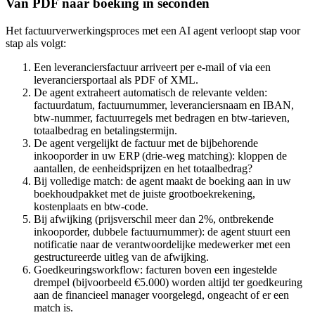
Van PDF naar boeking in seconden
Het factuurverwerkingsproces met een AI agent verloopt stap voor
stap als volgt:
Een leveranciersfactuur arriveert per e-mail of via een
leveranciersportaal als PDF of XML.
De agent extraheert automatisch de relevante velden:
factuurdatum, factuurnummer, leveranciersnaam en IBAN,
btw-nummer, factuurregels met bedragen en btw-tarieven,
totaalbedrag en betalingstermijn.
De agent vergelijkt de factuur met de bijbehorende
inkooporder in uw ERP (drie-weg matching): kloppen de
aantallen, de eenheidsprijzen en het totaalbedrag?
Bij volledige match: de agent maakt de boeking aan in uw
boekhoudpakket met de juiste grootboekrekening,
kostenplaats en btw-code.
Bij afwijking (prijsverschil meer dan 2%, ontbrekende
inkooporder, dubbele factuurnummer): de agent stuurt een
notificatie naar de verantwoordelijke medewerker met een
gestructureerde uitleg van de afwijking.
Goedkeuringsworkflow: facturen boven een ingestelde
drempel (bijvoorbeeld €5.000) worden altijd ter goedkeuring
aan de financieel manager voorgelegd, ongeacht of er een
match is.