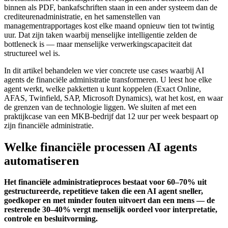
binnen als PDF, bankafschriften staan in een ander systeem dan de
crediteurenadministratie, en het samenstellen van
managementrapportages kost elke maand opnieuw tien tot twintig
uur. Dat zijn taken waarbij menselijke intelligentie zelden de
bottleneck is — maar menselijke verwerkingscapaciteit dat
structureel wel is.
In dit artikel behandelen we vier concrete use cases waarbij AI
agents de financiële administratie transformeren. U leest hoe elke
agent werkt, welke pakketten u kunt koppelen (Exact Online,
AFAS, Twinfield, SAP, Microsoft Dynamics), wat het kost, en waar
de grenzen van de technologie liggen. We sluiten af met een
praktijkcase van een MKB-bedrijf dat 12 uur per week bespaart op
zijn financiële administratie.
Welke financiële processen AI agents
automatiseren
Het financiële administratieproces bestaat voor 60–70% uit
gestructureerde, repetitieve taken die een AI agent sneller,
goedkoper en met minder fouten uitvoert dan een mens — de
resterende 30–40% vergt menselijk oordeel voor interpretatie,
controle en besluitvorming.