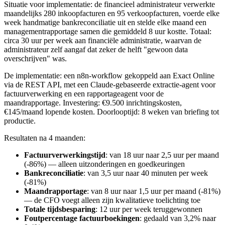
Situatie voor implementatie: de financieel administrateur verwerkte
maandelijks 280 inkoopfacturen en 95 verkoopfacturen, voerde elke
week handmatige bankreconciliatie uit en stelde elke maand een
managementrapportage samen die gemiddeld 8 uur kostte. Totaal:
circa 30 uur per week aan financiële administratie, waarvan de
administrateur zelf aangaf dat zeker de helft "gewoon data
overschrijven" was.
De implementatie: een n8n-workflow gekoppeld aan Exact Online
via de REST API, met een Claude-gebaseerde extractie-agent voor
factuurverwerking en een rapportageagent voor de
maandrapportage. Investering: €9.500 inrichtingskosten,
€145/maand lopende kosten. Doorlooptijd: 8 weken van briefing tot
productie.
Resultaten na 4 maanden:
Factuurverwerkingstijd
: van 18 uur naar 2,5 uur per maand
(-86%) — alleen uitzonderingen en goedkeuringen
Bankreconciliatie
: van 3,5 uur naar 40 minuten per week
(-81%)
Maandrapportage
: van 8 uur naar 1,5 uur per maand (-81%)
— de CFO voegt alleen zijn kwalitatieve toelichting toe
Totale tijdsbesparing
: 12 uur per week teruggewonnen
Foutpercentage factuurboekingen
: gedaald van 3,2% naar