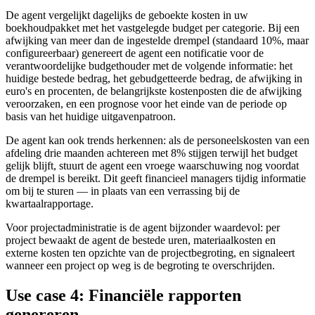
De agent vergelijkt dagelijks de geboekte kosten in uw
boekhoudpakket met het vastgelegde budget per categorie. Bij een
afwijking van meer dan de ingestelde drempel (standaard 10%, maar
configureerbaar) genereert de agent een notificatie voor de
verantwoordelijke budgethouder met de volgende informatie: het
huidige bestede bedrag, het gebudgetteerde bedrag, de afwijking in
euro's en procenten, de belangrijkste kostenposten die de afwijking
veroorzaken, en een prognose voor het einde van de periode op
basis van het huidige uitgavenpatroon.
De agent kan ook trends herkennen: als de personeelskosten van een
afdeling drie maanden achtereen met 8% stijgen terwijl het budget
gelijk blijft, stuurt de agent een vroege waarschuwing nog voordat
de drempel is bereikt. Dit geeft financieel managers tijdig informatie
om bij te sturen — in plaats van een verrassing bij de
kwartaalrapportage.
Voor projectadministratie is de agent bijzonder waardevol: per
project bewaakt de agent de bestede uren, materiaalkosten en
externe kosten ten opzichte van de projectbegroting, en signaleert
wanneer een project op weg is de begroting te overschrijden.
Use case 4: Financiële rapporten
genereren