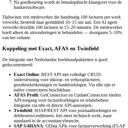
Na goedkeuring wordt de betaalopdracht klaargezet voor de
bankierssoftware.
Tijdswinst: een medewerker die handmatig 100 facturen per week
verwerkt, besteedt daar gemiddeld 10–15 uur aan. Een AI agent
verwerkt dezelfde 100 facturen in 15–20 minuten. De medewerker
hoeft alleen de uitzonderingen te behandelen — doorgaans 5–10%
van het volume.
Koppeling met Exact, AFAS en Twinfield
De integratie met Nederlandse boekhoudpakketten is goed
gedocumenteerd:
Exact Online
: REST API met volledige CRUD-
ondersteuning voor inkoop- en verkoopfacturen,
grootboekrekeningen en bankboekingen. Via n8n zijn er
native connectoren beschikbaar.
AFAS Profit
: GetConnectors en UpdateConnectors bieden
API-toegang voor factuurboekingen en relatiebeheer.
Integratie via n8n of directe API-aanroepen.
Twinfield
: SOAP/REST API voor journaalboekingen en
debiteuren/crediteuren. Iets meer technisch werk, maar
standaard in de accountancybranche.
SAP S/4HANA
: OData APIs voor factuurverwerking (FI-AP