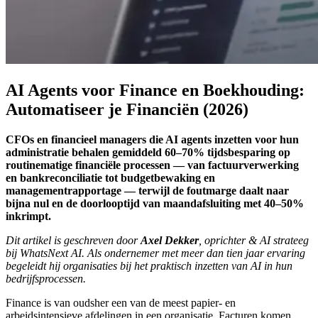
AI Agents voor Finance en Boekhouding:
Automatiseer je Financiën (2026)
CFOs en financieel managers die AI agents inzetten voor hun
administratie behalen gemiddeld 60–70% tijdsbesparing op
routinematige financiële processen — van factuurverwerking
en bankreconciliatie tot budgetbewaking en
managementrapportage — terwijl de foutmarge daalt naar
bijna nul en de doorlooptijd van maandafsluiting met 40–50%
inkrimpt.
Dit artikel is geschreven door
Axel Dekker
, oprichter & AI strateeg
bij WhatsNext AI. Als ondernemer met meer dan tien jaar ervaring
begeleidt hij organisaties bij het praktisch inzetten van AI in hun
bedrijfsprocessen.
Finance is van oudsher een van de meest papier- en
arbeidsintensieve afdelingen in een organisatie. Facturen komen