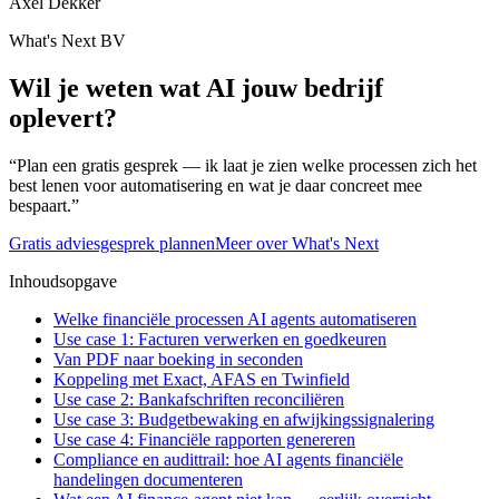
Axel Dekker
What's Next BV
Wil je weten wat AI jouw bedrijf
oplevert?
“Plan een gratis gesprek — ik laat je zien welke processen zich het
best lenen voor automatisering en wat je daar concreet mee
bespaart.”
Gratis adviesgesprek plannen
Meer over What's Next
Inhoudsopgave
Welke financiële processen AI agents automatiseren
Use case 1: Facturen verwerken en goedkeuren
Van PDF naar boeking in seconden
Koppeling met Exact, AFAS en Twinfield
Use case 2: Bankafschriften reconciliëren
Use case 3: Budgetbewaking en afwijkingssignalering
Use case 4: Financiële rapporten genereren
Compliance en audittrail: hoe AI agents financiële
handelingen documenteren