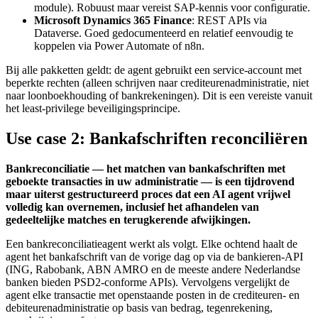
module). Robuust maar vereist SAP-kennis voor configuratie.
Microsoft Dynamics 365 Finance
: REST APIs via
Dataverse. Goed gedocumenteerd en relatief eenvoudig te
koppelen via Power Automate of n8n.
Bij alle pakketten geldt: de agent gebruikt een service-account met
beperkte rechten (alleen schrijven naar crediteurenadministratie, niet
naar loonboekhouding of bankrekeningen). Dit is een vereiste vanuit
het least-privilege beveiligingsprincipe.
Use case 2: Bankafschriften reconciliëren
Bankreconciliatie — het matchen van bankafschriften met
geboekte transacties in uw administratie — is een tijdrovend
maar uiterst gestructureerd proces dat een AI agent vrijwel
volledig kan overnemen, inclusief het afhandelen van
gedeeltelijke matches en terugkerende afwijkingen.
Een bankreconciliatieagent werkt als volgt. Elke ochtend haalt de
agent het bankafschrift van de vorige dag op via de bankieren-API
(ING, Rabobank, ABN AMRO en de meeste andere Nederlandse
banken bieden PSD2-conforme APIs). Vervolgens vergelijkt de
agent elke transactie met openstaande posten in de crediteuren- en
debiteurenadministratie op basis van bedrag, tegenrekening,