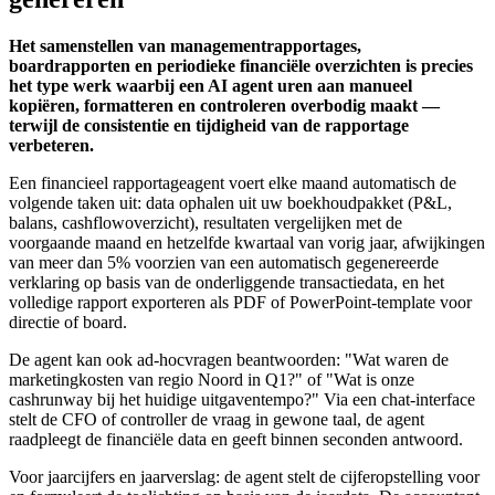
Het samenstellen van managementrapportages,
boardrapporten en periodieke financiële overzichten is precies
het type werk waarbij een AI agent uren aan manueel
kopiëren, formatteren en controleren overbodig maakt —
terwijl de consistentie en tijdigheid van de rapportage
verbeteren.
Een financieel rapportageagent voert elke maand automatisch de
volgende taken uit: data ophalen uit uw boekhoudpakket (P&L,
balans, cashflowoverzicht), resultaten vergelijken met de
voorgaande maand en hetzelfde kwartaal van vorig jaar, afwijkingen
van meer dan 5% voorzien van een automatisch gegenereerde
verklaring op basis van de onderliggende transactiedata, en het
volledige rapport exporteren als PDF of PowerPoint-template voor
directie of board.
De agent kan ook ad-hocvragen beantwoorden: "Wat waren de
marketingkosten van regio Noord in Q1?" of "Wat is onze
cashrunway bij het huidige uitgaventempo?" Via een chat-interface
stelt de CFO of controller de vraag in gewone taal, de agent
raadpleegt de financiële data en geeft binnen seconden antwoord.
Voor jaarcijfers en jaarverslag: de agent stelt de cijferopstelling voor