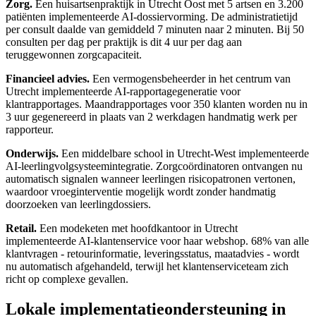
Zorg.
Een huisartsenpraktijk in Utrecht Oost met 5 artsen en 3.200
patiënten implementeerde AI-dossiervorming. De administratietijd
per consult daalde van gemiddeld 7 minuten naar 2 minuten. Bij 50
consulten per dag per praktijk is dit 4 uur per dag aan
teruggewonnen zorgcapaciteit.
Financieel advies.
Een vermogensbeheerder in het centrum van
Utrecht implementeerde AI-rapportagegeneratie voor
klantrapportages. Maandrapportages voor 350 klanten worden nu in
3 uur gegenereerd in plaats van 2 werkdagen handmatig werk per
rapporteur.
Onderwijs.
Een middelbare school in Utrecht-West implementeerde
AI-leerlingvolgsysteemintegratie. Zorgcoördinatoren ontvangen nu
automatisch signalen wanneer leerlingen risicopatronen vertonen,
waardoor vroeginterventie mogelijk wordt zonder handmatig
doorzoeken van leerlingdossiers.
Retail.
Een modeketen met hoofdkantoor in Utrecht
implementeerde AI-klantenservice voor haar webshop. 68% van alle
klantvragen - retourinformatie, leveringsstatus, maatadvies - wordt
nu automatisch afgehandeld, terwijl het klantenserviceteam zich
richt op complexe gevallen.
Lokale implementatieondersteuning in