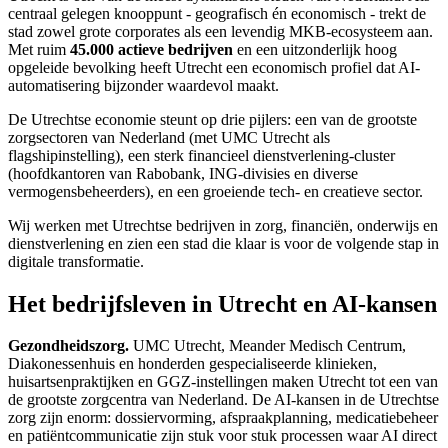
centraal gelegen knooppunt - geografisch én economisch - trekt de
stad zowel grote corporates als een levendig MKB-ecosysteem aan.
Met ruim
45.000 actieve bedrijven
en een uitzonderlijk hoog
opgeleide bevolking heeft Utrecht een economisch profiel dat AI-
automatisering bijzonder waardevol maakt.
De Utrechtse economie steunt op drie pijlers: een van de grootste
zorgsectoren van Nederland (met UMC Utrecht als
flagshipinstelling), een sterk financieel dienstverlening-cluster
(hoofdkantoren van Rabobank, ING-divisies en diverse
vermogensbeheerders), en een groeiende tech- en creatieve sector.
Wij werken met Utrechtse bedrijven in zorg, financiën, onderwijs en
dienstverlening en zien een stad die klaar is voor de volgende stap in
digitale transformatie.
Het bedrijfsleven in Utrecht en AI-kansen
Gezondheidszorg.
UMC Utrecht, Meander Medisch Centrum,
Diakonessenhuis en honderden gespecialiseerde klinieken,
huisartsenpraktijken en GGZ-instellingen maken Utrecht tot een van
de grootste zorgcentra van Nederland. De AI-kansen in de Utrechtse
zorg zijn enorm: dossiervorming, afspraakplanning, medicatiebeheer
en patiëntcommunicatie zijn stuk voor stuk processen waar AI direct