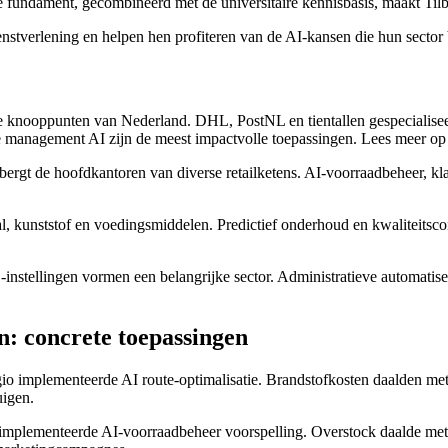
ke fundament, gecombineerd met de universitaire kennisbasis, maakt Til
ienstverlening en helpen hen profiteren van de AI-kansen die hun sector 
eke knooppunten van Nederland. DHL, PostNL en tientallen gespecialiseer
e management AI zijn de meest impactvolle toepassingen. Lees meer o
erbergt de hoofdkantoren van diverse retailketens. AI-voorraadbeheer, k
l, kunststof en voedingsmiddelen. Predictief onderhoud en kwaliteitsco
stellingen vormen een belangrijke sector. Administratieve automatiser
n: concrete toepassingen
egio implementeerde AI route-optimalisatie. Brandstofkosten daalden me
uigen.
mplementeerde AI-voorraadbeheer voorspelling. Overstock daalde met 2