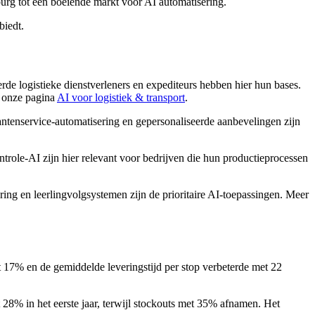
burg tot een boeiende markt voor AI automatisering.
biedt.
de logistieke dienstverleners en expediteurs hebben hier hun bases.
p onze pagina
AI voor logistiek & transport
.
lantenservice-automatisering en gepersonaliseerde aanbevelingen zijn
ntrole-AI zijn hier relevant voor bedrijven die hun productieprocessen
ing en leerlingvolgsystemen zijn de prioritaire AI-toepassingen. Meer
t 17% en de gemiddelde leveringstijd per stop verbeterde met 22
8% in het eerste jaar, terwijl stockouts met 35% afnamen. Het