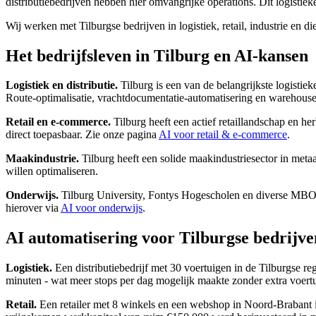
distributiebedrijven hebben hier omvangrijke operations. Dit logistie
Wij werken met Tilburgse bedrijven in logistiek, retail, industrie en d
Het bedrijfsleven in Tilburg en AI-kansen
Logistiek en distributie.
Tilburg is een van de belangrijkste logisti
Route-optimalisatie, vrachtdocumentatie-automatisering en warehous
Retail en e-commerce.
Tilburg heeft een actief retaillandschap en h
direct toepasbaar. Zie onze pagina
AI voor retail & e-commerce
.
Maakindustrie.
Tilburg heeft een solide maakindustriesector in metaa
willen optimaliseren.
Onderwijs.
Tilburg University, Fontys Hogescholen en diverse MBO-in
hierover via
AI voor onderwijs
.
AI automatisering voor Tilburgse bedrijve
Logistiek.
Een distributiebedrijf met 30 voertuigen in de Tilburgse r
minuten - wat meer stops per dag mogelijk maakte zonder extra voert
Retail.
Een retailer met 8 winkels en een webshop in Noord-Brabant i