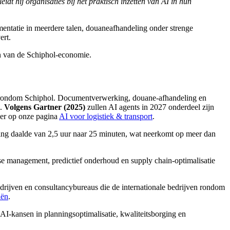
dt hij organisaties bij het praktisch inzetten van AI in hun
mentatie in meerdere talen, douaneafhandeling onder strenge
ert.
en van de Schiphol-economie.
gd rondom Schiphol. Documentverwerking, douane-afhandeling en
s.
Volgens Gartner (2025)
zullen AI agents in 2027 onderdeel zijn
eer op onze pagina
AI voor logistiek & transport
.
ing daalde van 2,5 uur naar 25 minuten, wat neerkomt op meer dan
use management, predictief onderhoud en supply chain-optimalisatie
edrijven en consultancybureaus die de internationale bedrijven rondom
iën
.
AI-kansen in planningsoptimalisatie, kwaliteitsborging en