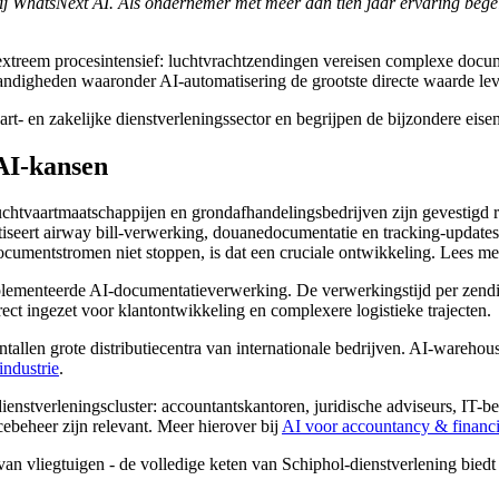
bij WhatsNext AI. Als ondernemer met meer dan tien jaar ervaring begelei
 extreem procesintensief: luchtvrachtzendingen vereisen complexe docu
tandigheden waaronder AI-automatisering de grootste directe waarde lev
rt- en zakelijke dienstverleningssector en begrijpen de bijzondere eis
AI-kansen
 luchtvaartmaatschappijen en grondafhandelingsbedrijven zijn gevesti
matiseert airway bill-verwerking, douanedocumentatie en tracking-update
documentstromen niet stoppen, is dat een cruciale ontwikkeling. Lees m
plementeerde AI-documentatieverwerking. De verwerkingstijd per zend
ect ingezet voor klantontwikkeling en complexere logistieke trajecten.
allen grote distributiecentra van internationale bedrijven. AI-wareho
ndustrie
.
ienstverleningscluster: accountantskantoren, juridische adviseurs, IT-b
beheer zijn relevant. Meer hierover bij
AI voor accountancy & financ
n vliegtuigen - de volledige keten van Schiphol-dienstverlening biedt 