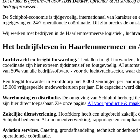
Dit artikel is geschreven door
Axel Dekker
, oprichter & AI strateeg 
bedrijfsprocessen.
De Schiphol-economie is tijdgevoelig, internationaal van karakter en
regelgeving en 24/7 operationele coördinatie. Dit zijn precies de oms
Wij werken met bedrijven in de Haarlemmermeerse logistiek-, luchtvaa
Het bedrijfsleven in Haarlemmermeer en 
Luchtvracht en freight forwarding.
Tientallen freight forwarders,
coördinatie zijn hier extreem tijdsintensief en foutgevoelig. AI auto
van 50% van alle bedrijfssoftware - voor de luchtvrachtsector, waar 
Een freight forwarder in Hoofddorp met 8.000 zendingen per jaar im
15.000 vrijgespeelde medewerkeruren per jaar. Die capaciteit werd dir
Warehousing en distributie.
De omgeving van Schiphol herbergt tient
zijn hier direct toepasbaar. Zie onze pagina
AI voor productie & maaki
Zakelijke dienstverlening.
Hoofddorp heeft een uitgebreid zakelijk d
Schiphol bedienen. AI-documentverwerking, rapportage en compliance
Aviation services.
Catering, grondafhandeling, technisch onderhoud va
operationele coördinatie.