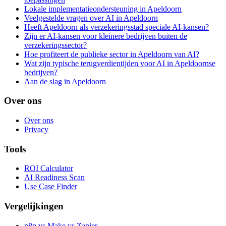
Lokale implementatieondersteuning in Apeldoorn
Veelgestelde vragen over AI in Apeldoorn
Heeft Apeldoorn als verzekeringsstad speciale AI-kansen?
Zijn er AI-kansen voor kleinere bedrijven buiten de
verzekeringssector?
Hoe profiteert de publieke sector in Apeldoorn van AI?
Wat zijn typische terugverdientijden voor AI in Apeldoornse
bedrijven?
Aan de slag in Apeldoorn
Over ons
Over ons
Privacy
Tools
ROI Calculator
AI Readiness Scan
Use Case Finder
Vergelijkingen
n8n vs Make vs Zapier