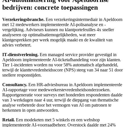
bedrijven: concrete toepassingen
Verzekeringsbranche.
Een verzekeringsintermediair in Apeldoorn
met 12 medewerkers implementeerde AI-polisanalyse en -
vergelijking. Adviseurs kunnen nu klantportefeuilles 4x sneller
analyseren op optimalisatiemogelijkheden, wat meer
klantgesprekken per week mogelijk maakt en de kwaliteit van
advies verbetert.
IT-dienstverlening.
Een managed service provider gevestigd in
Apeldoorn implementeerde AI-ticketafhandeling voor zijn klanten.
Tier 1-incidenten worden nu voor 58% automatisch afgehandeld,
terwijl de klanttevredenheidsscore (NPS) steeg van 34 naar 51 door
snellere responstijden.
Consultancy.
Een HR-adviesbureau in Apeldoorn implementeerde
AI-rapportage voor medewerkerstevredenheidsonderzoeken.
Rapportgeneratie voor surveys met honderden respondenten daalde
van 3 werkdagen naar 4 uur, terwijl de diepgang van thematische
analyse verbeterde door het vermogen van AI om patronen te
herkennen in open antwoorden.
Retail.
Een modeketen met 5 winkels en een webshop
implementeerde AI-voorraadbeheer. Overstock daalde met 24%