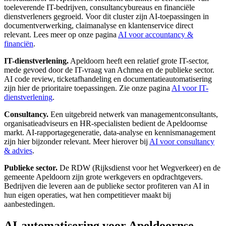
toeleverende IT-bedrijven, consultancybureaus en financiële
dienstverleners gegroeid. Voor dit cluster zijn AI-toepassingen in
documentverwerking, claimanalyse en klantenservice direct
relevant. Lees meer op onze pagina
AI voor accountancy &
financiën
.
IT-dienstverlening.
Apeldoorn heeft een relatief grote IT-sector,
mede gevoed door de IT-vraag van Achmea en de publieke sector.
AI code review, ticketafhandeling en documentatieautomatisering
zijn hier de prioritaire toepassingen. Zie onze pagina
AI voor IT-
dienstverlening
.
Consultancy.
Een uitgebreid netwerk van managementconsultants,
organisatieadviseurs en HR-specialisten bedient de Apeldoornse
markt. AI-rapportagegeneratie, data-analyse en kennismanagement
zijn hier bijzonder relevant. Meer hierover bij
AI voor consultancy
& advies
.
Publieke sector.
De RDW (Rijksdienst voor het Wegverkeer) en de
gemeente Apeldoorn zijn grote werkgevers en opdrachtgevers.
Bedrijven die leveren aan de publieke sector profiteren van AI in
hun eigen operaties, wat hen competitiever maakt bij
aanbestedingen.
AI-automatisering voor Apeldoornse