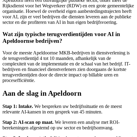
Apeldoorn heeft een omvangrijke publieke sector, onder meer de
Rijksdienst voor het Wegverkeer (RDW) en een grote gemeentelijke
organisatie. Hoewel de overheid eigen aanbestedingstrajecten heeft
voor AI, zijn er veel bedrijven die diensten leveren aan de publieke
sector en die profiteren van AI in hun eigen bedrijfsvoering.
Wat zijn typische terugverdientijden voor AI in
Apeldoornse bedrijven?
Voor de meeste Apeldoornse MKB-bedrijven in dienstverlening is
de terugverdientijd 4 tot 10 maanden, afhankelijk van de
complexiteit van de implementatie en de schaal van het bedrijf. IT-
bedrijven en financieel dienstverleners zien doorgaans de kortste
terugverdientijden door de directe impact op billable uren en
procesefficiëntie.
Aan de slag in Apeldoorn
Stap 1: Intake.
We bespreken uw bedrijfssituatie en de meest
relevante AI-kansen in een gesprek van 45 minuten.
Stap 2: AI-scan op maat.
We leveren een analyse met ROI-
berekeningen afgestemd op uw sector en bedrijfsomvang.