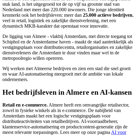
stuk land, is het uitgegroeid tot de op vijf na grootste stad van
Nederland met meer dan 220.000 inwoners. Die jonge identiteit
kenmerkt ook het bedrijfsleven: meer dan
25.000 actieve bedrijven
,
veel in retail, logistiek en zakelijke dienstverlening, met een
dynamisch MKB-karakter dat openstaat voor innovatie.
De ligging van Almere - vlakbij Amsterdam, met directe toegang tot
Schiphol en de Amsterdamse haven - maakt de stad aantrekkelijk als
vestigingsplaats voor distributiecentra, retailorganisaties en zakelijke
dienstverleners die Amsterdam te duur vinden maar wel in de
metropoolregio willen opereren.
Wij werken met Almeerse bedrijven en zien een stad die snel groeit
en waar AI-automatisering meegroeit met de ambitie van lokale
ondernemers.
Het bedrijfsleven in Almere en AI-kansen
Retail en e-commerce.
Almere heeft een omvangrijke retailsector,
zowel in fysieke winkels als in e-commerce. De nabijheid van
Amsterdam maakt het een logische vestigingsplaats voor
distributieactiviteiten van retailbedrijven. AI-voorraadbeheer,
klantenservice-automatisering en productcontent-generatie zijn de
meest relevante toepassingen. Lees meer op onze pagina
AI voor