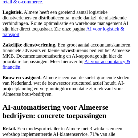
retail & e-commerce
.
Logistiek.
Almere heeft een groeiend aantal logistieke
dienstverleners en distributiecentra, mede dankzij de uitstekende
verbindingen. Route-optimalisatie en warehouse management AI
zijn hier direct toepasbaar. Zie onze pagina
AI voor logistiek &
transport
.
Zakelijke dienstverlening.
Een groot aantal accountantskantoren,
financiële adviseurs en kleine adviesbureaus bedient het Almeerse
MKB. Documentautomatisering en AI-rapportage zijn hier de
prioritaire toepassingen. Meer hierover bij
AI voor accountancy &
financiën
.
Bouw en vastgoed.
Almere is een van de snelst groeiende steden
van Nederland, wat de bouwsector structureel actief houdt. AI-
projectplanning en vergunningdocumentatie zijn relevant voor
Almeerse bouwbedrijven.
AI-automatisering voor Almeerse
bedrijven: concrete toepassingen
Retail.
Een modesportretailer in Almere met 3 winkels en een
webshop implementeerde AI-klantenservice. 71% van alle