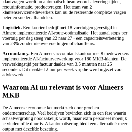
klantvragen wordt nu automatisch beantwoord - leveringstijden,
retourinformatie, productvragen. Het team van 2
klantenservicemedewerkers kan nu de resterende complexe vragen
beter en sneller afhandelen.
Logistiek.
Een koeriersbedrijf met 18 voertuigen gevestigd in
Almere implementeerde AI-route-optimalisatie. Het aantal stops per
voertuig per dag steeg van 22 naar 27 - een capaciteitsverbetering
van 23% zonder nieuwe voertuigen of chauffeurs.
Accountancy.
Een Almeers accountantskantoor met 8 medewerkers
implementeerde AI-factuurverwerking voor 180 MKB-klanten. De
verwerkingstijd per factuur daalde van 3,5 minuten naar 25
seconden. Dit maakte 12 uur per week vrij die werd ingezet voor
advieswerk.
Waarom AI nu relevant is voor Almeers
MKB
De Almeerse economie kenmerkt zich door groei en
ondernemerschap. Veel bedrijven bevinden zich in een fase waarin
schaalvergroting noodzakelijk wordt, maar extra personeel moeilijk
te vinden of te duur is. AI-automatisering biedt een alternatief: meer
output met dezelfde bezetting.