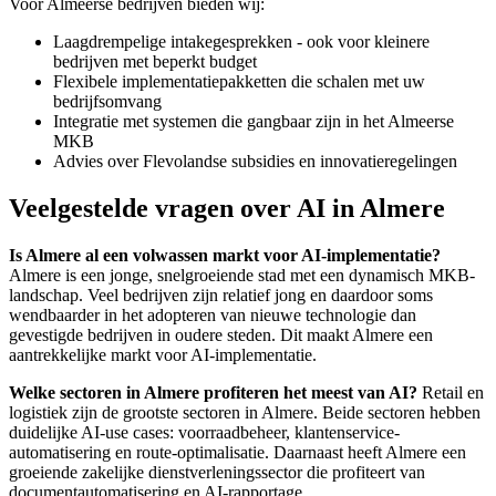
Voor Almeerse bedrijven bieden wij:
Laagdrempelige intakegesprekken - ook voor kleinere
bedrijven met beperkt budget
Flexibele implementatiepakketten die schalen met uw
bedrijfsomvang
Integratie met systemen die gangbaar zijn in het Almeerse
MKB
Advies over Flevolandse subsidies en innovatieregelingen
Veelgestelde vragen over AI in Almere
Is Almere al een volwassen markt voor AI-implementatie?
Almere is een jonge, snelgroeiende stad met een dynamisch MKB-
landschap. Veel bedrijven zijn relatief jong en daardoor soms
wendbaarder in het adopteren van nieuwe technologie dan
gevestigde bedrijven in oudere steden. Dit maakt Almere een
aantrekkelijke markt voor AI-implementatie.
Welke sectoren in Almere profiteren het meest van AI?
Retail en
logistiek zijn de grootste sectoren in Almere. Beide sectoren hebben
duidelijke AI-use cases: voorraadbeheer, klantenservice-
automatisering en route-optimalisatie. Daarnaast heeft Almere een
groeiende zakelijke dienstverleningssector die profiteert van
documentautomatisering en AI-rapportage.